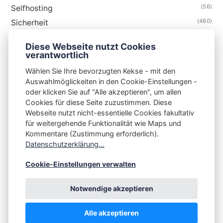
(56)
Selfhosting
(460)
Sicherheit
(35)
Technik
Diese Webseite nutzt Cookies
(48)
Thunderbird
verantwortlich
Wählen Sie Ihre bevorzugten Kekse - mit den
Auswahlmöglickeiten in den Cookie-Einstellungen -
oder klicken Sie auf "Alle akzeptieren", um allen
Cookies für diese Seite zuzustimmen. Diese
S3N🧩NET
Webseite nutzt nicht-essentielle Cookies fakultativ
für weitergehende Funktionalität wie Maps und
Integrating Open-Source Blog Network (iOSBN)
#
Kommentare (Zustimmung erforderlich).
Impressum
Kontakt
Datenschutzerklärung
Datenschutzerklärung...
Beschwerden
Planet Publii
Cookie-Einstellungen verwalten
Notwendige akzeptieren
Alle akzeptieren
💪
by
☕ ❤️
&
Publii CMS