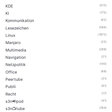
(515)
KDE
(175)
KI
(62)
Kommunikation
(586)
Lesezeichen
(1872)
Linux
(25)
Manjaro
(288)
Multimedia
(21)
Navigation
(140)
Netzpolitik
(88)
Office
(31)
Peertube
(91)
Publii
(17)
Recht
(41)
s3n📢pod
(784)
s3n📺tube