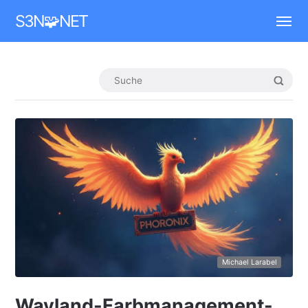
Mastodon
S3N🧩NET
Michael Larabel
Wayland-Farbmanagement-