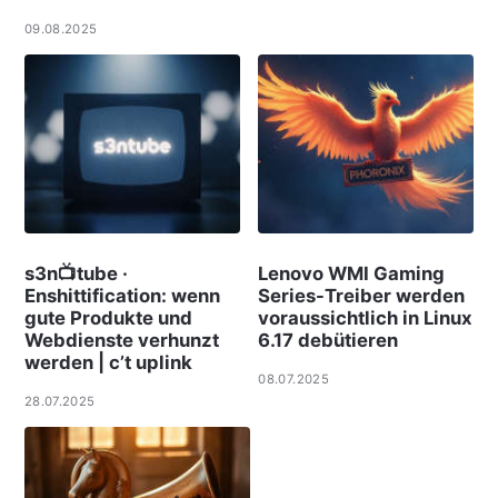
09.08.2025
s3n📺tube ·
Lenovo WMI Gaming
Enshittification: wenn
Series-Treiber werden
gute Produkte und
voraussichtlich in Linux
Webdienste verhunzt
6.17 debütieren
werden | c’t uplink
08.07.2025
28.07.2025