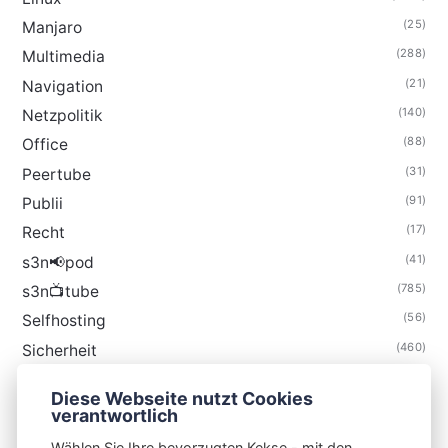
(25)
Manjaro
(288)
Multimedia
(21)
Navigation
(140)
Netzpolitik
(88)
Office
(31)
Peertube
(91)
Publii
(17)
Recht
(41)
s3n📢pod
(785)
s3n📺tube
(56)
Selfhosting
(460)
Sicherheit
(35)
Technik
Diese Webseite nutzt Cookies
(48)
Thunderbird
verantwortlich
Wählen Sie Ihre bevorzugten Kekse - mit den