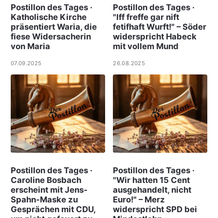
Postillon des Tages ·
Postillon des Tages ·
Katholische Kirche
"Iff freffe gar nift
präsentiert Waria, die
fetifhaft Wurft!" – Söder
fiese Widersacherin
widerspricht Habeck
von Maria
mit vollem Mund
07.09.2025
26.08.2025
Postillon des Tages ·
Postillon des Tages ·
Caroline Bosbach
"Wir hatten 15 Cent
erscheint mit Jens-
ausgehandelt, nicht
Spahn-Maske zu
Euro!" – Merz
Gesprächen mit CDU,
widerspricht SPD bei