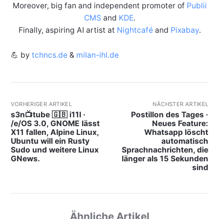
Moreover, big fan and independent promoter of
Publii
CMS
and
KDE
.
Finally, aspiring AI artist at
Nightcafé
and
Pixabay
.
💪 by
tchncs.de
&
milan-ihl.de
VORHERIGER ARTIKEL
NÄCHSTER ARTIKEL
s3n📺tube 🇬🇧 i11l ·
Postillon des Tages ·
/e/OS 3.0, GNOME lässt
Neues Feature:
X11 fallen, Alpine Linux,
Whatsapp löscht
Ubuntu will ein Rusty
automatisch
Sudo und weitere Linux
Sprachnachrichten, die
GNews.
länger als 15 Sekunden
sind
Ähnliche Artikel