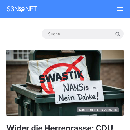
Mastodon
S3N🧩NET
Nansis raus Das Wahlvolk
Wider die Herrenrasse: CDU,