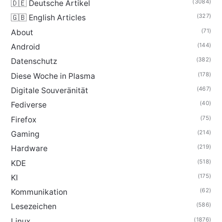
(3084)
🇩🇪 Deutsche Artikel
(327)
🇬🇧 English Articles
(71)
About
(144)
Android
(382)
Datenschutz
(178)
Diese Woche in Plasma
(467)
Digitale Souveränität
(40)
Fediverse
(75)
Firefox
(214)
Gaming
(219)
Hardware
(518)
KDE
(175)
KI
(62)
Kommunikation
(586)
Lesezeichen
(1876)
Linux