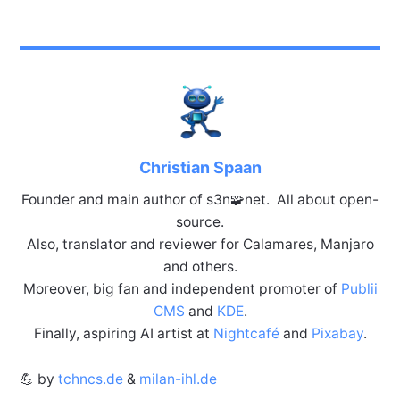
Christian Spaan
Founder and main author of s3n🧩net. All about open-
source.
Also, translator and reviewer for Calamares, Manjaro
and others.
Moreover, big fan and independent promoter of
Publii
CMS
and
KDE
.
Finally, aspiring AI artist at
Nightcafé
and
Pixabay
.
💪 by
tchncs.de
&
milan-ihl.de