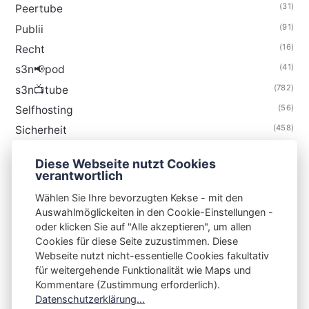
(31)
Peertube
(91)
Publii
(16)
Recht
(41)
s3n📢pod
(782)
s3n📺tube
(56)
Selfhosting
(458)
Sicherheit
(34)
Technik
Diese Webseite nutzt Cookies
(48)
Thunderbird
verantwortlich
Wählen Sie Ihre bevorzugten Kekse - mit den
Auswahlmöglickeiten in den Cookie-Einstellungen -
oder klicken Sie auf "Alle akzeptieren", um allen
Cookies für diese Seite zuzustimmen. Diese
S3N🧩NET
Webseite nutzt nicht-essentielle Cookies fakultativ
für weitergehende Funktionalität wie Maps und
Integrating Open-Source Blog Network (iOSBN)
#
Kommentare (Zustimmung erforderlich).
Impressum
Kontakt
Datenschutzerklärung
Datenschutzerklärung...