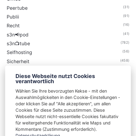
(31)
Peertube
(91)
Publii
(16)
Recht
(41)
s3n📢pod
(782)
s3n📺tube
(56)
Selfhosting
(458)
Sicherheit
(34)
Technik
Diese Webseite nutzt Cookies
(48)
Thunderbird
verantwortlich
Wählen Sie Ihre bevorzugten Kekse - mit den
Auswahlmöglickeiten in den Cookie-Einstellungen -
oder klicken Sie auf "Alle akzeptieren", um allen
Cookies für diese Seite zuzustimmen. Diese
S3N🧩NET
Webseite nutzt nicht-essentielle Cookies fakultativ
für weitergehende Funktionalität wie Maps und
Integrating Open-Source Blog Network (iOSBN)
#
Kommentare (Zustimmung erforderlich).
Impressum
Kontakt
Datenschutzerklärung
Datenschutzerklärung...