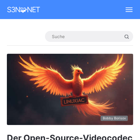
Mastodon
S3N🧩NET
Bobby Borisov
Der Open-Source-Videocodec