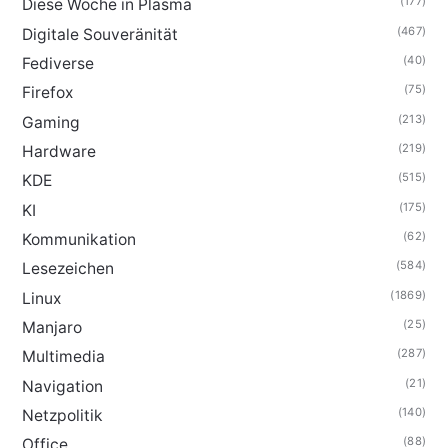
(177)
Diese Woche in Plasma
(467)
Digitale Souveränität
(40)
Fediverse
(75)
Firefox
(213)
Gaming
(219)
Hardware
(515)
KDE
(175)
KI
(62)
Kommunikation
(584)
Lesezeichen
(1869)
Linux
(25)
Manjaro
(287)
Multimedia
(21)
Navigation
(140)
Netzpolitik
(88)
Office