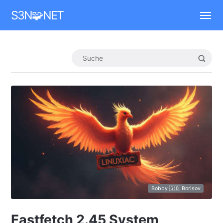
Mastodon
S3N🧩NET
Bobby 🇬🇧 Borisov
Fastfetch 2.45 System