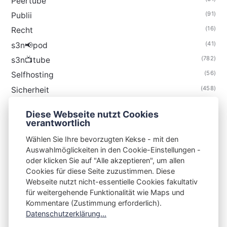
Peertube
(91)
Publii
(16)
Recht
(41)
s3n📢pod
(782)
s3n📺tube
(56)
Selfhosting
(458)
Sicherheit
(34)
Technik
Diese Webseite nutzt Cookies
(48)
Thunderbird
verantwortlich
Wählen Sie Ihre bevorzugten Kekse - mit den
Auswahlmöglickeiten in den Cookie-Einstellungen -
oder klicken Sie auf "Alle akzeptieren", um allen
Cookies für diese Seite zuzustimmen. Diese
S3N🧩NET
Webseite nutzt nicht-essentielle Cookies fakultativ
für weitergehende Funktionalität wie Maps und
Integrating Open-Source Blog Network (iOSBN)
#
Kommentare (Zustimmung erforderlich).
Impressum
Kontakt
Datenschutzerklärung
Datenschutzerklärung...