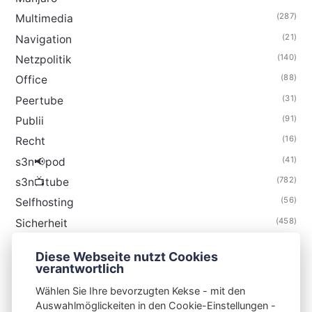
(287)
Multimedia
(21)
Navigation
(140)
Netzpolitik
(88)
Office
(31)
Peertube
(91)
Publii
(16)
Recht
(41)
s3n📢pod
(782)
s3n📺tube
(56)
Selfhosting
(458)
Sicherheit
(34)
Technik
Diese Webseite nutzt Cookies
(48)
Thunderbird
verantwortlich
Wählen Sie Ihre bevorzugten Kekse - mit den
Auswahlmöglickeiten in den Cookie-Einstellungen -