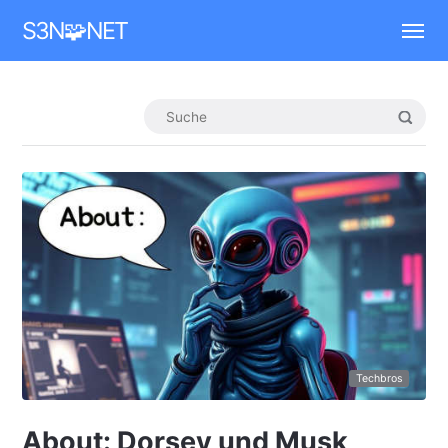
Mastodon
S3N🧩NET
Techbros
About: Dorsey und Musk