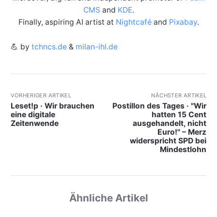
CMS
and
KDE
.
Finally, aspiring AI artist at
Nightcafé
and
Pixabay
.
💪 by
tchncs.de
&
milan-ihl.de
VORHERIGER ARTIKEL
NÄCHSTER ARTIKEL
Leset!p · Wir brauchen
Postillon des Tages · "Wir
eine digitale
hatten 15 Cent
Zeitenwende
ausgehandelt, nicht
Euro!" – Merz
widerspricht SPD bei
Mindestlohn
Ähnliche Artikel