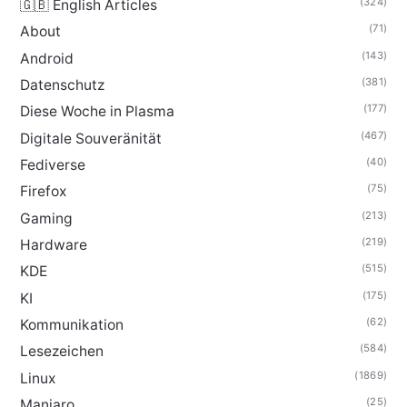
(324)
🇬🇧 English Articles
(71)
About
(143)
Android
(381)
Datenschutz
(177)
Diese Woche in Plasma
(467)
Digitale Souveränität
(40)
Fediverse
(75)
Firefox
(213)
Gaming
(219)
Hardware
(515)
KDE
(175)
KI
(62)
Kommunikation
(584)
Lesezeichen
(1869)
Linux
(25)
Manjaro