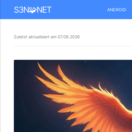
Mastodon
S3N🧩NET
ANDROID
Zuletzt aktualisiert am
07.08.2026