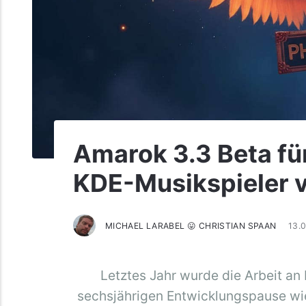
Amarok 3.3 Beta fü
KDE-Musikspieler v
MICHAEL LARABEL 😛 CHRISTIAN SPAAN
13.
Letztes Jahr wurde die Arbeit a
sechsjährigen Entwicklungspause wi