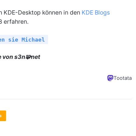
en KDE-Desktop können in den
KDE Blogs
3 erfahren.
en sie Michael
e von s3n🧩net
Tootata
a