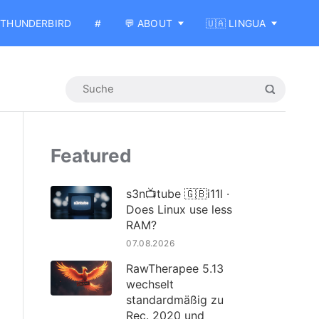
THUNDERBIRD
#
💬 ABOUT
🇺🇦 LINGUA
Featured
s3n📺tube 🇬🇧i11l ·
Does Linux use less
RAM?
07.08.2026
RawTherapee 5.13
wechselt
standardmäßig zu
Rec. 2020 und