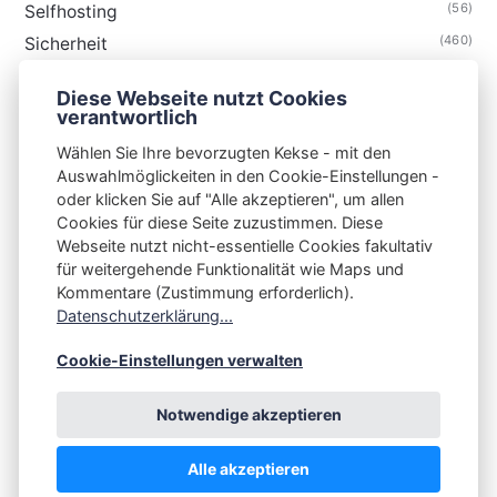
(56)
Selfhosting
(460)
Sicherheit
(35)
Technik
Diese Webseite nutzt Cookies
(48)
Thunderbird
verantwortlich
Wählen Sie Ihre bevorzugten Kekse - mit den
Auswahlmöglickeiten in den Cookie-Einstellungen -
oder klicken Sie auf "Alle akzeptieren", um allen
Cookies für diese Seite zuzustimmen. Diese
S3N🧩NET
Webseite nutzt nicht-essentielle Cookies fakultativ
für weitergehende Funktionalität wie Maps und
Integrating Open-Source Blog Network (iOSBN)
#
Kommentare (Zustimmung erforderlich).
Impressum
Kontakt
Datenschutzerklärung
Datenschutzerklärung...
Beschwerden
Planet Publii
Cookie-Einstellungen verwalten
Notwendige akzeptieren
Alle akzeptieren
💪
by
☕ ❤️
&
Publii CMS