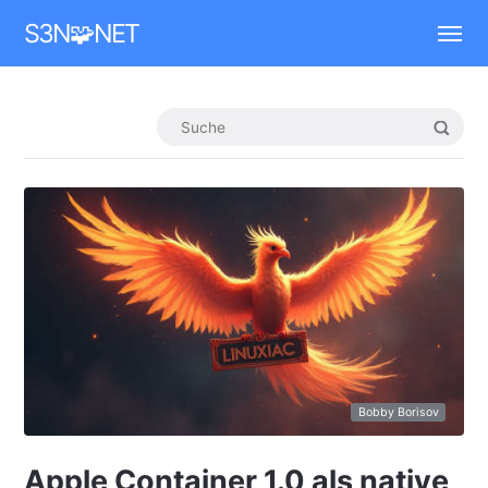
Mastodon
S3N🧩NET
Bobby Borisov
Apple Container 1.0 als native