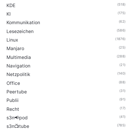
(518)
KDE
(175)
KI
(62)
Kommunikation
(586)
Lesezeichen
(1876)
Linux
(25)
Manjaro
(288)
Multimedia
(21)
Navigation
(140)
Netzpolitik
(88)
Office
(31)
Peertube
(91)
Publii
(17)
Recht
(41)
s3n📢pod
(785)
s3n📺tube