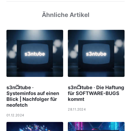
Ähnliche Artikel
s3n📺tube ·
s3n📺tube · Die Haftung
Systeminfos auf einen
für SOFTWARE-BUGS
Blick | Nachfolger für
kommt
neofetch
28.11.2024
01.12.2024