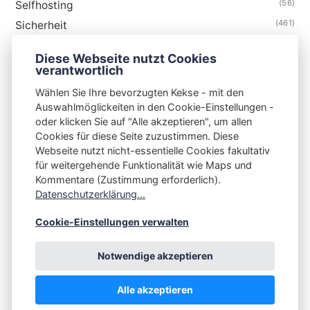
(56)
Selfhosting
(461)
Sicherheit
(35)
Technik
Diese Webseite nutzt Cookies
(48)
Thunderbird
verantwortlich
Wählen Sie Ihre bevorzugten Kekse - mit den
Auswahlmöglickeiten in den Cookie-Einstellungen -
oder klicken Sie auf "Alle akzeptieren", um allen
Cookies für diese Seite zuzustimmen. Diese
S3N🧩NET
Webseite nutzt nicht-essentielle Cookies fakultativ
für weitergehende Funktionalität wie Maps und
Integrating Open-Source Blog Network (iOSBN)
#
Kommentare (Zustimmung erforderlich).
Datenschutzerklärung...
Impressum
Kontakt
Datenschutzerklärung
Beschwerden
Planet Publii
Cookie-Einstellungen verwalten
Notwendige akzeptieren
Alle akzeptieren
💪
by
☕ ❤️
&
Publii CMS