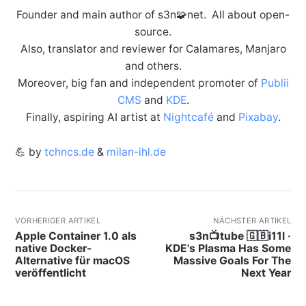
Founder and main author of s3n🧩net. All about open-
source.
Also, translator and reviewer for Calamares, Manjaro
and others.
Moreover, big fan and independent promoter of
Publii
CMS
and
KDE
.
Finally, aspiring AI artist at
Nightcafé
and
Pixabay
.
💪 by
tchncs.de
&
milan-ihl.de
VORHERIGER ARTIKEL
NÄCHSTER ARTIKEL
Apple Container 1.0 als
s3n📺tube 🇬🇧i11l ·
native Docker-
KDE's Plasma Has Some
Alternative für macOS
Massive Goals For The
veröffentlicht
Next Year