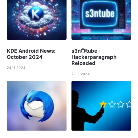
KDE Android News:
s3n📺tube ·
October 2024
Hackerparagraph
Reloaded
24.11.2024
21.11.2024