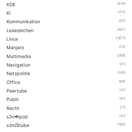
(518)
KDE
(177)
KI
(62)
Kommunikation
(587)
Lesezeichen
(1877)
Linux
(25)
Manjaro
(288)
Multimedia
(21)
Navigation
(140)
Netzpolitik
(88)
Office
(31)
Peertube
(91)
Publii
(17)
Recht
(41)
s3n📢pod
(786)
s3n📺tube