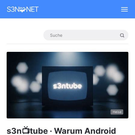
Mastodon
S3N🧩NET
Heise
s3n📺tube · Warum Android