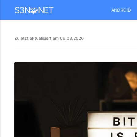
Mastodon
S3N🧩NET
ANDROID
Zuletzt aktualisiert am
06.08.2026