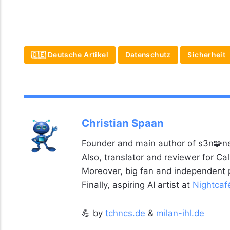
🇩🇪 Deutsche Artikel
Datenschutz
Sicherheit
Christian Spaan
Founder and main author of s3n🧩ne
Also, translator and reviewer for C
Moreover, big fan and independent
Finally, aspiring AI artist at
Nightcaf
💪 by
tchncs.de
&
milan-ihl.de