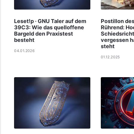
Leset!p · GNU Taler auf dem
Postillon des
39C3: Wie das quelloffene
Rührend: Hoo
Bargeld den Praxistest
Schiedsricht
besteht
vergessen ha
steht
04.01.2026
01.12.2025