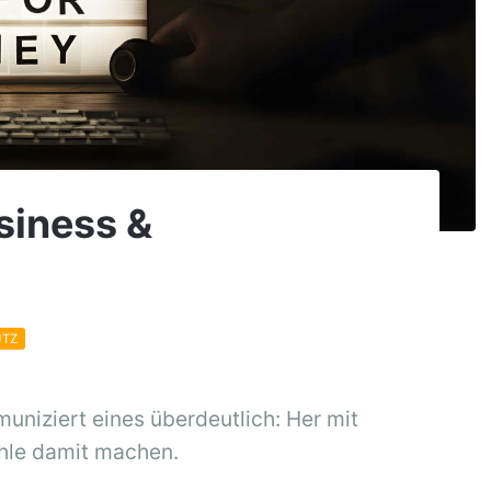
siness &
UTZ
niziert eines überdeutlich: Her mit
ohle damit machen.