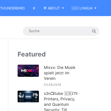
THUNDERBIRD
#
💬 ABOUT
🇺🇦 LINGUA
Featured
Mixxx: Die Musik
spielt jetzt im
Verein
05.08.2026
s3n📺tube 🇬🇧i11l ·
Printers, Privacy,
and Quantum
Security: Till