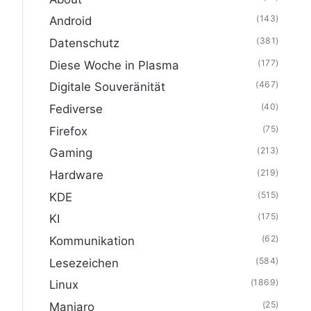
(143)
Android
(381)
Datenschutz
(177)
Diese Woche in Plasma
(467)
Digitale Souveränität
(40)
Fediverse
(75)
Firefox
(213)
Gaming
(219)
Hardware
(515)
KDE
(175)
KI
(62)
Kommunikation
(584)
Lesezeichen
(1869)
Linux
(25)
Manjaro