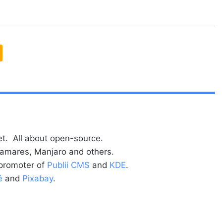
t. All about open-source.
alamares, Manjaro and others.
 promoter of
Publii CMS
and
KDE
.
é
and
Pixabay
.