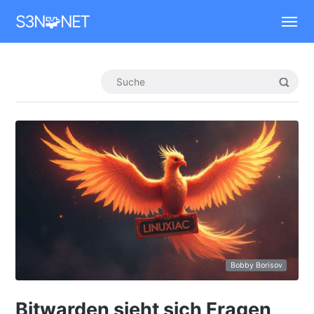
Mastodon
S3N🧩NET
Bobby Borisov
Bitwarden sieht sich Fragen