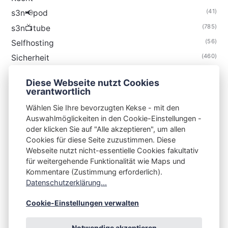
(41)
s3n📢pod
(785)
s3n📺tube
(56)
Selfhosting
(460)
Sicherheit
(35)
Technik
Diese Webseite nutzt Cookies
(48)
Thunderbird
verantwortlich
Wählen Sie Ihre bevorzugten Kekse - mit den
Auswahlmöglickeiten in den Cookie-Einstellungen -
oder klicken Sie auf "Alle akzeptieren", um allen
Cookies für diese Seite zuzustimmen. Diese
S3N🧩NET
Webseite nutzt nicht-essentielle Cookies fakultativ
für weitergehende Funktionalität wie Maps und
Integrating Open-Source Blog Network (iOSBN)
#
Kommentare (Zustimmung erforderlich).
Impressum
Kontakt
Datenschutzerklärung
Datenschutzerklärung...
Beschwerden
Planet Publii
Cookie-Einstellungen verwalten
Notwendige akzeptieren