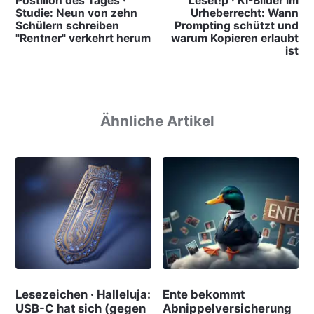
Postillon des Tages ·
Leset!p · KI-Bilder im
Studie: Neun von zehn
Urheberrecht: Wann
Schülern schreiben
Prompting schützt und
"Rentner" verkehrt herum
warum Kopieren erlaubt
ist
Ähnliche Artikel
Lesezeichen · Halleluja:
Ente bekommt
USB-C hat sich (gegen
Abnippelversicherung