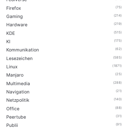
(75)
Firefox
(214)
Gaming
(219)
Hardware
(515)
KDE
(175)
KI
(62)
Kommunikation
(585)
Lesezeichen
(1871)
Linux
(25)
Manjaro
(288)
Multimedia
(21)
Navigation
(140)
Netzpolitik
(88)
Office
(31)
Peertube
(91)
Publii