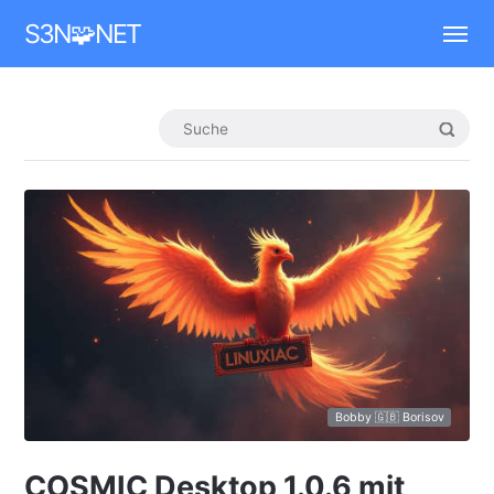
Mastodon
S3N🧩NET
Bobby 🇬🇧 Borisov
COSMIC Desktop 1.0.6 mit