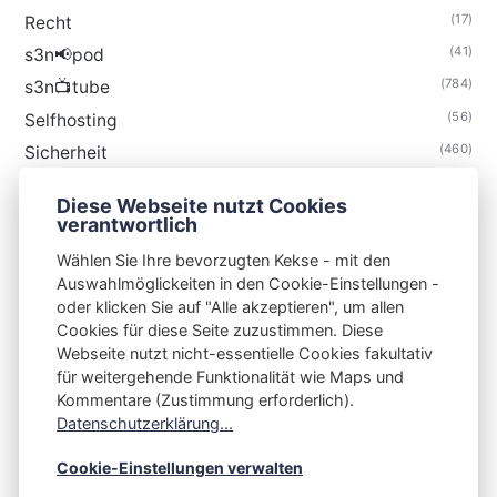
(17)
Recht
(41)
s3n📢pod
(784)
s3n📺tube
(56)
Selfhosting
(460)
Sicherheit
(34)
Technik
Diese Webseite nutzt Cookies
(48)
Thunderbird
verantwortlich
Wählen Sie Ihre bevorzugten Kekse - mit den
Auswahlmöglickeiten in den Cookie-Einstellungen -
oder klicken Sie auf "Alle akzeptieren", um allen
Cookies für diese Seite zuzustimmen. Diese
S3N🧩NET
Webseite nutzt nicht-essentielle Cookies fakultativ
für weitergehende Funktionalität wie Maps und
Integrating Open-Source Blog Network (iOSBN)
#
Kommentare (Zustimmung erforderlich).
Impressum
Kontakt
Datenschutzerklärung
Datenschutzerklärung...
Beschwerden
Planet Publii
Cookie-Einstellungen verwalten