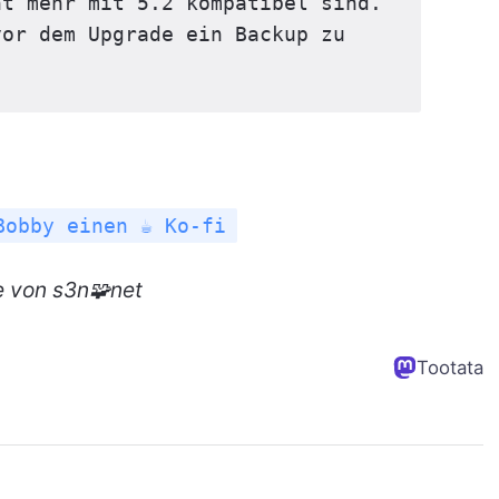
t mehr mit 5.2 kompatibel sind. 
or dem Upgrade ein Backup zu 
Bobby einen ☕ Ko-fi
e
von s3n🧩net
Tootata