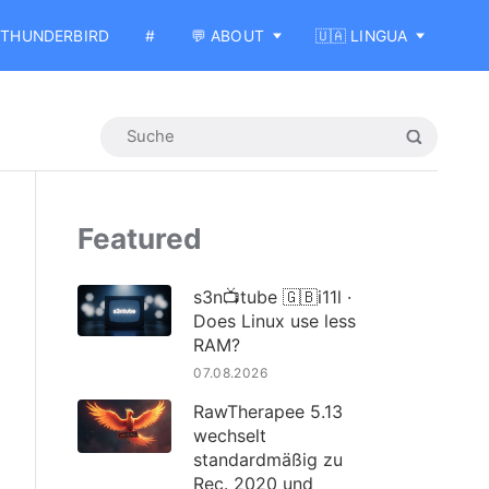
THUNDERBIRD
#
💬 ABOUT
🇺🇦 LINGUA
Featured
s3n📺tube 🇬🇧i11l ·
Does Linux use less
RAM?
07.08.2026
RawTherapee 5.13
wechselt
standardmäßig zu
Rec. 2020 und