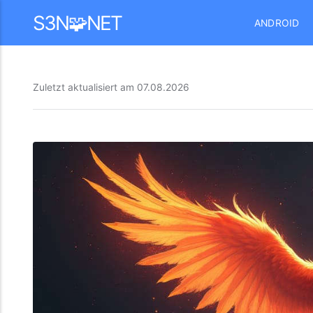
Mastodon
S3N🧩NET
ANDROID
Zuletzt aktualisiert am
07.08.2026