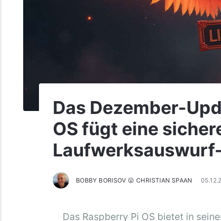
Das Dezember-Upda
OS fügt eine siche
Laufwerksauswurf-
BOBBY BORISOV 😛 CHRISTIAN SPAAN
05.12
Das Raspberry Pi OS bietet in sei