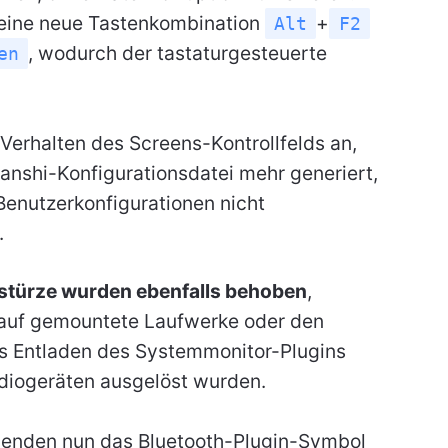
eine neue Tastenkombination
+
Alt
F2
, wodurch der tastaturgesteuerte
en
Verhalten des Screens-Kontrollfelds an,
anshi-Konfigurationsdatei mehr generiert,
Benutzerkonfigurationen nicht
.
stürze wurden ebenfalls behoben
,
f auf gemountete Laufwerke oder den
as Entladen des Systemmonitor-Plugins
diogeräten ausgelöst wurden.
enden nun das Bluetooth-Plugin-Symbol