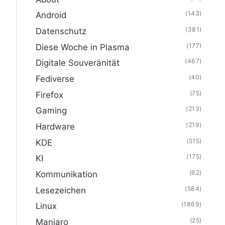
(143)
Android
(381)
Datenschutz
(177)
Diese Woche in Plasma
(467)
Digitale Souveränität
(40)
Fediverse
(75)
Firefox
(213)
Gaming
(219)
Hardware
(515)
KDE
(175)
KI
(62)
Kommunikation
(584)
Lesezeichen
(1869)
Linux
(25)
Manjaro