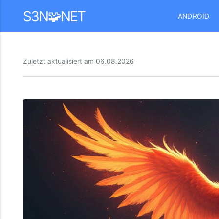
Mastodon
S3N🧩NET
ANDROID
Zuletzt aktualisiert am
06.08.2026