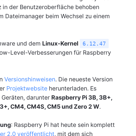
z in der Benutzeroberfläche behoben
im Dateimanager beim Wechsel zu einem
irmware und dem
Linux-Kernel
6.12.47
 Low-Level-Verbesserungen für Raspberry
en
Versionshinweisen
. Die neueste Version
der
Projektwebsite
herunterladen. Es
n Geräten, darunter
Raspberry Pi 3B, 3B+,
CM3+, CM4, CM4S, CM5 und Zero 2 W
.
rung
: Raspberry Pi hat heute sein komplett
r 2.0 veröffentlicht
, mit dem sich