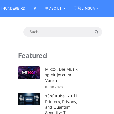
THUNDERBIRD
#
💬 ABOUT
🇺🇦 LINGUA
Featured
Mixxx: Die Musik
spielt jetzt im
Verein
05.08.2026
s3n📺tube 🇬🇧i11l ·
Printers, Privacy,
and Quantum
Security: Till