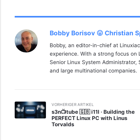
Bobby Borisov 😛 Christian 
Bobby, an editor-in-chief at Linuxiac
experience. With a strong focus on
Senior Linux System Administrator,
and large multinational companies.
VORHERIGER ARTIKEL
s3n📺tube 🇬🇧 i11l · Building the
PERFECT Linux PC with Linus
Torvalds