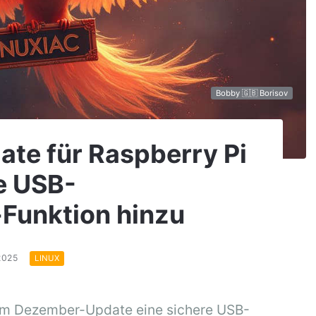
Bobby 🇬🇧 Borisov
te für Raspberry Pi
re USB-
Funktion hinzu
.2025
LINUX
nem Dezember-Update eine sichere USB-