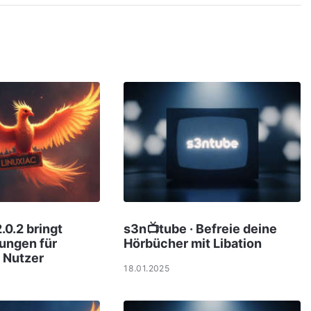
.0.2 bringt
s3n📺tube · Befreie deine
ungen für
Hörbücher mit Libation
 Nutzer
18.01.2025