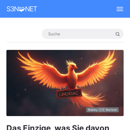
Mastodon
S3N🧩NET
Bobby 🇬🇧 Borisov
Das Einzige, was Sie davon