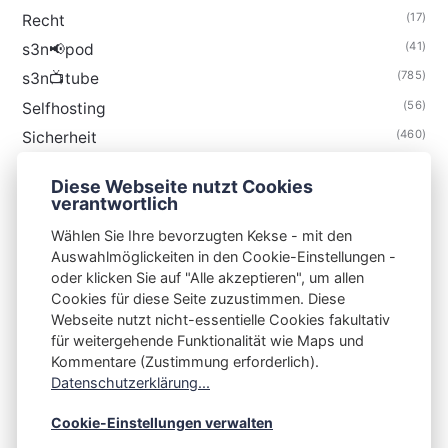
(17)
Recht
(41)
s3n📢pod
(785)
s3n📺tube
(56)
Selfhosting
(460)
Sicherheit
(35)
Technik
Diese Webseite nutzt Cookies
(48)
Thunderbird
verantwortlich
Wählen Sie Ihre bevorzugten Kekse - mit den
Auswahlmöglickeiten in den Cookie-Einstellungen -
oder klicken Sie auf "Alle akzeptieren", um allen
Cookies für diese Seite zuzustimmen. Diese
S3N🧩NET
Webseite nutzt nicht-essentielle Cookies fakultativ
für weitergehende Funktionalität wie Maps und
Integrating Open-Source Blog Network (iOSBN)
#
Kommentare (Zustimmung erforderlich).
Impressum
Kontakt
Datenschutzerklärung
Datenschutzerklärung...
Beschwerden
Planet Publii
Cookie-Einstellungen verwalten