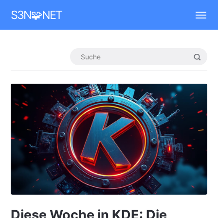
Mastodon
S3N🧩NET
Diese Woche in KDE: Die