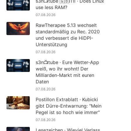
s3n📺tube 🇬🇧i11l · Does Linux
use less RAM?
07.08.2026
RawTherapee 5.13 wechselt
standardmäßig zu Rec. 2020
und verbessert die HiDPI-
Unterstützung
07.08.2026
s3n📺tube · Eure Wetter-App
weiß, wo ihr wohnt! Der
Milliarden-Markt mit euren
Daten
07.08.2026
Postillon Extrablatt · Kubicki
gibt Dürre-Entwarnung: "Mein
Pegel ist so hoch wie immer"
07.08.2026
Lesezeichen · Wieviel Verlass