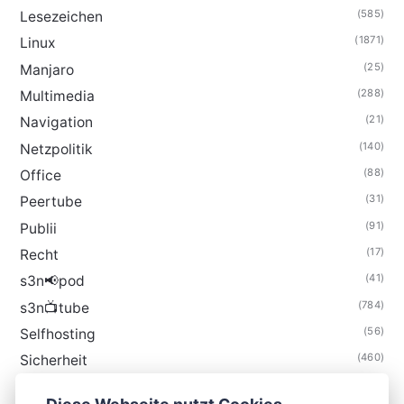
(585)
Lesezeichen
(1871)
Linux
(25)
Manjaro
(288)
Multimedia
(21)
Navigation
(140)
Netzpolitik
(88)
Office
(31)
Peertube
(91)
Publii
(17)
Recht
(41)
s3n📢pod
(784)
s3n📺tube
(56)
Selfhosting
(460)
Sicherheit
(34)
Technik