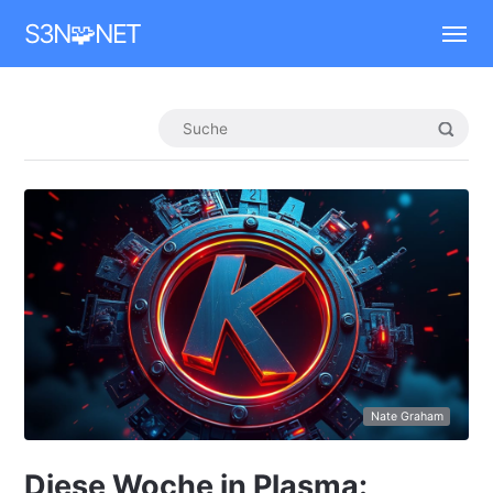
Mastodon
S3N🧩NET
Nate Graham
Diese Woche in Plasma: