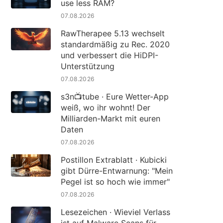
use less RAM?
07.08.2026
RawTherapee 5.13 wechselt
standardmäßig zu Rec. 2020
und verbessert die HiDPI-
Unterstützung
07.08.2026
s3n📺tube · Eure Wetter-App
weiß, wo ihr wohnt! Der
Milliarden-Markt mit euren
Daten
07.08.2026
Postillon Extrablatt · Kubicki
gibt Dürre-Entwarnung: "Mein
Pegel ist so hoch wie immer"
07.08.2026
Lesezeichen · Wieviel Verlass
ist auf Malware Scans für