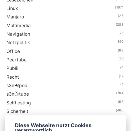
(1871)
Linux
(25)
Manjaro
(288)
Multimedia
(21)
Navigation
(140)
Netzpolitik
(88)
Office
(31)
Peertube
(91)
Publii
(17)
Recht
(41)
s3n📢pod
(784)
s3n📺tube
(56)
Selfhosting
(460)
Sicherheit
(34)
Technik
Diese Webseite nutzt Cookies
(48)
Thunderbird
verantwortlich