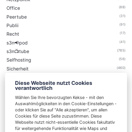
(88)
Office
(31)
Peertube
(91)
Publii
(17)
Recht
(41)
s3n📢pod
(785)
s3n📺tube
(56)
Selfhosting
(460)
Sicherheit
(35)
Technik
Diese Webseite nutzt Cookies
(48)
Thunderbird
verantwortlich
Wählen Sie Ihre bevorzugten Kekse - mit den
Auswahlmöglickeiten in den Cookie-Einstellungen -
oder klicken Sie auf "Alle akzeptieren", um allen
Cookies für diese Seite zuzustimmen. Diese
S3N🧩NET
Webseite nutzt nicht-essentielle Cookies fakultativ
für weitergehende Funktionalität wie Maps und