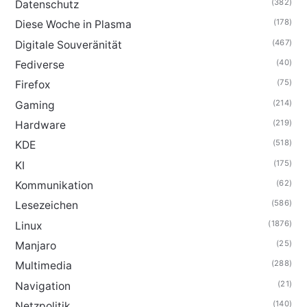
(382)
Datenschutz
(178)
Diese Woche in Plasma
(467)
Digitale Souveränität
(40)
Fediverse
(75)
Firefox
(214)
Gaming
(219)
Hardware
(518)
KDE
(175)
KI
(62)
Kommunikation
(586)
Lesezeichen
(1876)
Linux
(25)
Manjaro
(288)
Multimedia
(21)
Navigation
(140)
Netzpolitik