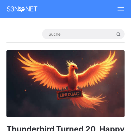
Mastodon
S3N🧩NET
Thunderbird Turned 20, Happy