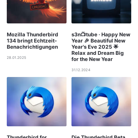
Mozilla Thunderbird
s3n📺tube · Happy New
134 bringt Echtzeit-
Year 🎉 Beautiful New
Benachrichtigungen
Year's Eve 2025 🌟
Relax and Dream Big
28.01.2025
for the New Year
31.12.2024
Thunderbird for
Die Thunderbird Beta