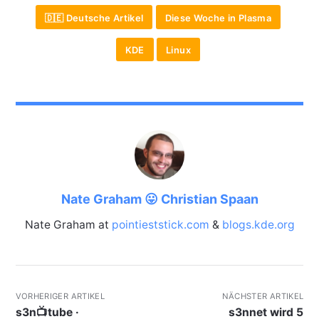
🇩🇪 Deutsche Artikel
Diese Woche in Plasma
KDE
Linux
Nate Graham 😛 Christian Spaan
Nate Graham at
pointieststick.com
&
blogs.kde.org
VORHERIGER ARTIKEL
NÄCHSTER ARTIKEL
s3n📺tube ·
s3nnet wird 5