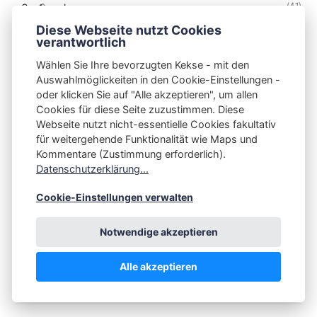
(41)
s3n📢pod
(782)
s3n📺tube
Diese Webseite nutzt Cookies
verantwortlich
(56)
Selfhosting
Wählen Sie Ihre bevorzugten Kekse - mit den
(458)
Sicherheit
Auswahlmöglickeiten in den Cookie-Einstellungen -
(34)
Technik
oder klicken Sie auf "Alle akzeptieren", um allen
Cookies für diese Seite zuzustimmen. Diese
(48)
Thunderbird
Webseite nutzt nicht-essentielle Cookies fakultativ
für weitergehende Funktionalität wie Maps und
Kommentare (Zustimmung erforderlich).
Datenschutzerklärung...
S3N🧩NET
Cookie-Einstellungen verwalten
Integrating Open-Source Blog Network (iOSBN)
#
Notwendige akzeptieren
Impressum
Kontakt
Datenschutzerklärung
Beschwerden
Planet Publii
Alle akzeptieren