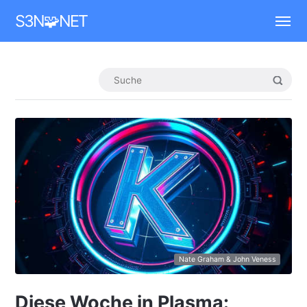
Mastodon
S3N🧩NET
Nate Graham & John Veness
Diese Woche in Plasma: