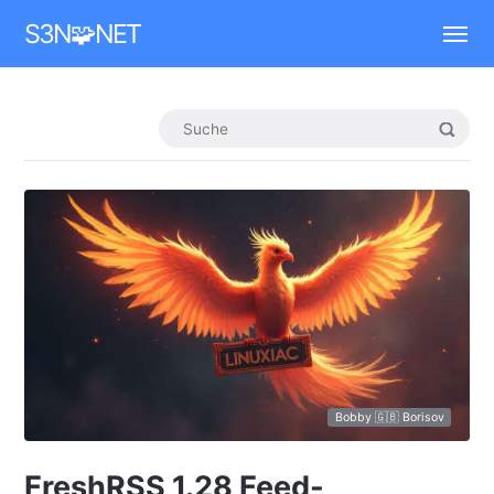
Mastodon
S3N🧩NET
Bobby 🇬🇧 Borisov
FreshRSS 1.28 Feed-