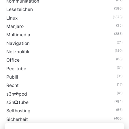
(62)
Kommunikation
(586)
Lesezeichen
(1873)
Linux
(25)
Manjaro
(288)
Multimedia
(21)
Navigation
(140)
Netzpolitik
(88)
Office
(31)
Peertube
(91)
Publii
(17)
Recht
(41)
s3n📢pod
(784)
s3n📺tube
(56)
Selfhosting
(460)
Sicherheit
(35)
Technik