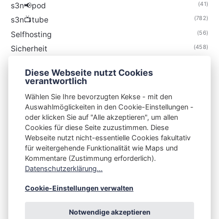
(41)
s3n📢pod
(782)
s3n📺tube
(56)
Selfhosting
(458)
Sicherheit
(34)
Technik
Diese Webseite nutzt Cookies
(48)
Thunderbird
verantwortlich
Wählen Sie Ihre bevorzugten Kekse - mit den
Auswahlmöglickeiten in den Cookie-Einstellungen -
oder klicken Sie auf "Alle akzeptieren", um allen
Cookies für diese Seite zuzustimmen. Diese
S3N🧩NET
Webseite nutzt nicht-essentielle Cookies fakultativ
für weitergehende Funktionalität wie Maps und
Integrating Open-Source Blog Network (iOSBN)
#
Kommentare (Zustimmung erforderlich).
Impressum
Kontakt
Datenschutzerklärung
Datenschutzerklärung...
Beschwerden
Planet Publii
Cookie-Einstellungen verwalten
Notwendige akzeptieren