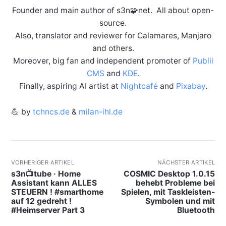
Founder and main author of s3n🧩net. All about open-
source.
Also, translator and reviewer for Calamares, Manjaro
and others.
Moreover, big fan and independent promoter of
Publii
CMS
and
KDE
.
Finally, aspiring AI artist at
Nightcafé
and
Pixabay
.
💪 by
tchncs.de
&
milan-ihl.de
VORHERIGER ARTIKEL
NÄCHSTER ARTIKEL
s3n📺tube · Home
COSMIC Desktop 1.0.15
Assistant kann ALLES
behebt Probleme bei
STEUERN ! #smarthome
Spielen, mit Taskleisten-
auf 12 gedreht !
Symbolen und mit
#Heimserver Part 3
Bluetooth