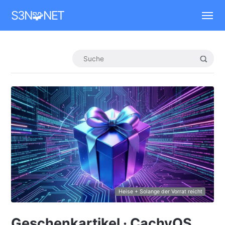
Mastodon
S3N🧩NET
Heise + Solange der Vorrat reicht
Geschenkartikel · CachyOS