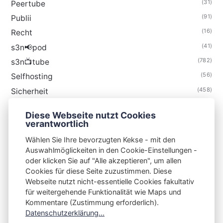
(31)
Peertube
(91)
Publii
(16)
Recht
(41)
s3n📢pod
(782)
s3n📺tube
(56)
Selfhosting
(458)
Sicherheit
(34)
Technik
Diese Webseite nutzt Cookies
(48)
Thunderbird
verantwortlich
Wählen Sie Ihre bevorzugten Kekse - mit den
Auswahlmöglickeiten in den Cookie-Einstellungen -
oder klicken Sie auf "Alle akzeptieren", um allen
Cookies für diese Seite zuzustimmen. Diese
S3N🧩NET
Webseite nutzt nicht-essentielle Cookies fakultativ
für weitergehende Funktionalität wie Maps und
Integrating Open-Source Blog Network (iOSBN)
#
Kommentare (Zustimmung erforderlich).
Impressum
Kontakt
Datenschutzerklärung
Datenschutzerklärung...