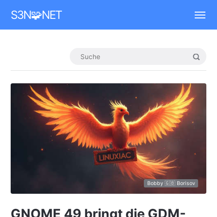
Mastodon
S3N🧩NET
Bobby 🇬🇧 Borisov
GNOME 49 bringt die GDM-