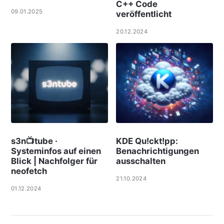
C++ Code
09.01.2025
veröffentlicht
20.12.2024
s3n📺tube ·
KDE Qu!ckt!pp:
Systeminfos auf einen
Benachrichtigungen
Blick | Nachfolger für
ausschalten
neofetch
21.10.2024
01.12.2024