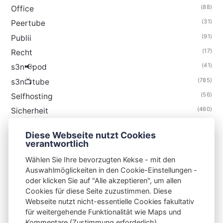
(88)
Office
(31)
Peertube
(91)
Publii
(17)
Recht
(41)
s3n📢pod
(785)
s3n📺tube
(56)
Selfhosting
(460)
Sicherheit
(35)
Technik
Diese Webseite nutzt Cookies
(48)
Thunderbird
verantwortlich
Wählen Sie Ihre bevorzugten Kekse - mit den
Auswahlmöglickeiten in den Cookie-Einstellungen -
oder klicken Sie auf "Alle akzeptieren", um allen
Cookies für diese Seite zuzustimmen. Diese
S3N🧩NET
Webseite nutzt nicht-essentielle Cookies fakultativ
für weitergehende Funktionalität wie Maps und
Integrating Open-Source Blog Network (iOSBN)
#
Kommentare (Zustimmung erforderlich).