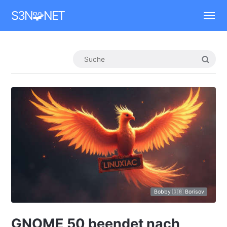
Mastodon
S3N🧩NET
Bobby 🇬🇧 Borisov
GNOME 50 beendet nach