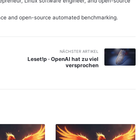
repreneur, Linux software engineer, and open-source
ance and open-source automated benchmarking.
NÄCHSTER ARTIKEL
Leset!p · OpenAI hat zu viel
versprochen