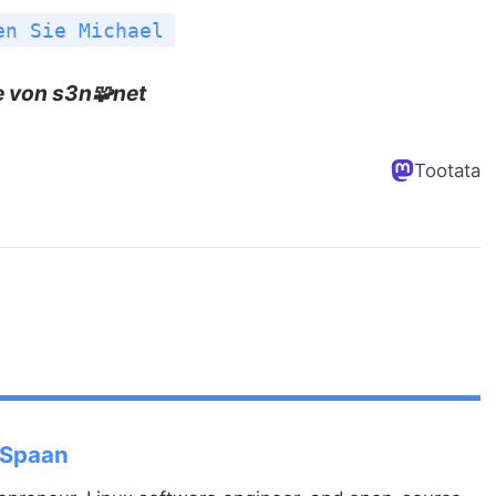
en Sie Michael
e von s3n🧩net
Tootata
 Spaan