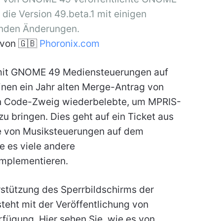
ie Version 49.beta.1 mit einigen
nden Änderungen.
von 🇬🇧
Phoronix.com
mit GNOME 49 Mediensteuerungen auf
inen ein Jahr alten Merge-Antrag von
lten Code-Zweig wiederbelebte, um MPRIS-
u bringen. Dies geht auf ein Ticket aus
e von Musiksteuerungen auf dem
e es viele andere
implementieren.
rstützung des Sperrbildschirms der
ht mit der Veröffentlichung von
fügung. Hier sehen Sie, wie es von