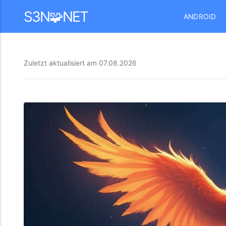
Mastodon
S3N🧩NET
ANDROID
Zuletzt aktualisiert am
07.08.2026