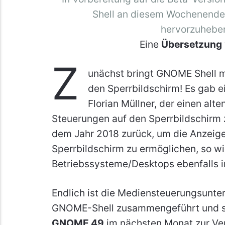
Shell an diesem Wochenende d
hervorzuhebe
Eine
Übersetzung
Z
unächst bringt GNOME Shell 
den Sperrbildschirm! Es gab e
Florian Müllner, der einen a
Steuerungen auf den Sperrbildschirm z
dem Jahr 2018 zurück, um die Anzeig
Sperrbildschirm zu ermöglichen, so wi
Betriebssysteme/Desktops ebenfalls 
Endlich ist die Mediensteuerungsunte
GNOME-Shell zusammengeführt und ste
GNOME 49
im nächsten Monat zur Ver