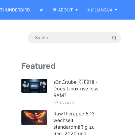
THUNDERBIRD
#
💬 ABOUT
🇺🇦 LINGUA
Featured
s3n📺tube 🇬🇧i11l ·
Does Linux use less
RAM?
07.08.2026
RawTherapee 5.13
wechselt
standardmäßig zu
Rec. 2020 und