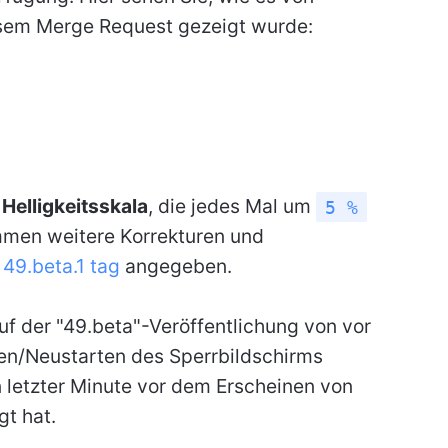
esem Merge Request gezeigt wurde:
e
Helligkeitsskala
, die jedes Mal um
5 %
ommen weitere Korrekturen und
l
49.beta.1 tag
angegeben.
uf der "49.beta"-Veröffentlichung von vor
ren/Neustarten des Sperrbildschirms
letzter Minute vor dem Erscheinen von
t hat.