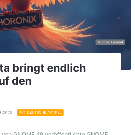
Michael Larabel
a bringt endlich
uf den
08.2025
🇩🇪 DEUTSCHE ARTIKEL
ion von GNOME 49 veröffentlichte GNOME