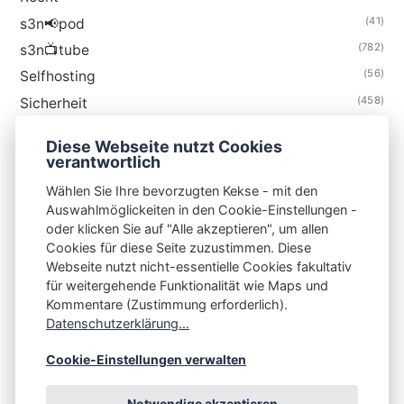
(41)
s3n📢pod
(782)
s3n📺tube
(56)
Selfhosting
(458)
Sicherheit
(34)
Technik
Diese Webseite nutzt Cookies
(48)
Thunderbird
verantwortlich
Wählen Sie Ihre bevorzugten Kekse - mit den
Auswahlmöglickeiten in den Cookie-Einstellungen -
oder klicken Sie auf "Alle akzeptieren", um allen
Cookies für diese Seite zuzustimmen. Diese
S3N🧩NET
Webseite nutzt nicht-essentielle Cookies fakultativ
für weitergehende Funktionalität wie Maps und
Integrating Open-Source Blog Network (iOSBN)
#
Kommentare (Zustimmung erforderlich).
Impressum
Kontakt
Datenschutzerklärung
Datenschutzerklärung...
Beschwerden
Planet Publii
Cookie-Einstellungen verwalten
Notwendige akzeptieren