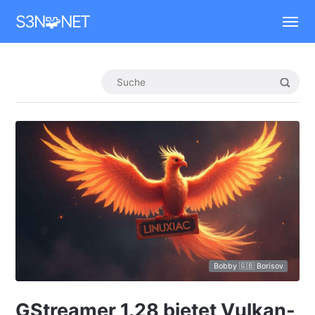
Mastodon
S3N🧩NET
Bobby 🇬🇧 Borisov
GStreamer 1.28 bietet Vulkan-