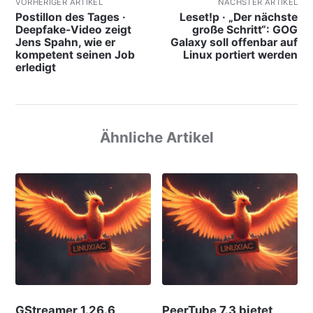
VORHERIGER ARTIKEL
NÄCHSTER ARTIKEL
Postillon des Tages ·
Leset!p · „Der nächste
Deepfake-Video zeigt
große Schritt“: GOG
Jens Spahn, wie er
Galaxy soll offenbar auf
kompetent seinen Job
Linux portiert werden
erledigt
Ähnliche Artikel
GStreamer 1.26.6
PeerTube 7.3 bietet