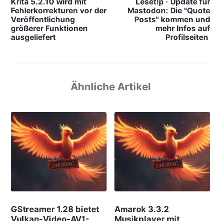
Krita 5.2.10 wird mit
Leset!p · Update für
Fehlerkorrekturen vor der
Mastodon: Die "Quote
Veröffentlichung
Posts" kommen und
größerer Funktionen
mehr Infos auf
ausgeliefert
Profilseiten
Ähnliche Artikel
GStreamer 1.28 bietet
Amarok 3.3.2
Vulkan-Video-AV1-
Musikplayer mit