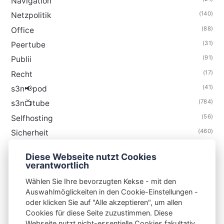
Navigation
(140)
Netzpolitik
(88)
Office
(31)
Peertube
(91)
Publii
(17)
Recht
(41)
s3n📢pod
(784)
s3n📺tube
(56)
Selfhosting
(460)
Sicherheit
(34)
Technik
Diese Webseite nutzt Cookies
(48)
Thunderbird
verantwortlich
Wählen Sie Ihre bevorzugten Kekse - mit den
Auswahlmöglickeiten in den Cookie-Einstellungen -
oder klicken Sie auf "Alle akzeptieren", um allen
Cookies für diese Seite zuzustimmen. Diese
S3N🧩NET
Webseite nutzt nicht-essentielle Cookies fakultativ