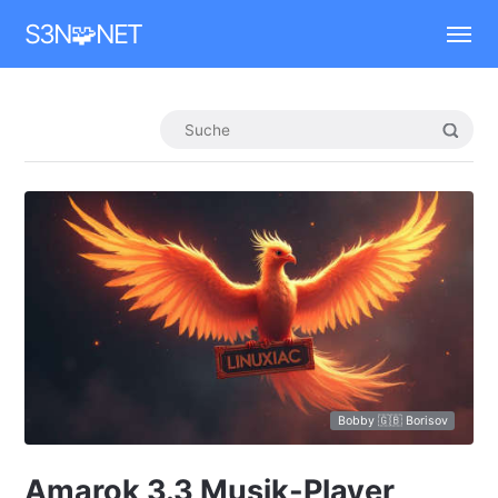
Mastodon
S3N🧩NET
Bobby 🇬🇧 Borisov
Amarok 3.3 Musik-Player