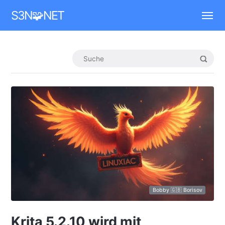
Mastodon
S3N🧩NET
Bobby 🇬🇧 Borisov
Krita 5.2.10 wird mit