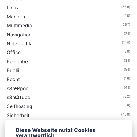
(1869)
Linux
(25)
Manjaro
(287)
Multimedia
(21)
Navigation
(140)
Netzpolitik
(88)
Office
(31)
Peertube
(91)
Publii
(16)
Recht
(41)
s3n📢pod
(782)
s3n📺tube
(56)
Selfhosting
(458)
Sicherheit
(34)
Technik
Diese Webseite nutzt Cookies
(48)
Thunderbird
verantwortlich