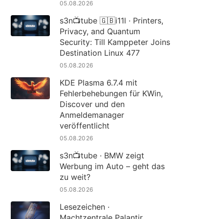
05.08.2026
s3n📺tube 🇬🇧i11l · Printers,
Privacy, and Quantum
Security: Till Kamppeter Joins
Destination Linux 477
05.08.2026
KDE Plasma 6.7.4 mit
Fehlerbehebungen für KWin,
Discover und den
Anmeldemanager
veröffentlicht
05.08.2026
s3n📺tube · BMW zeigt
Werbung im Auto – geht das
zu weit?
05.08.2026
Lesezeichen ·
Machtzentrale Palantir