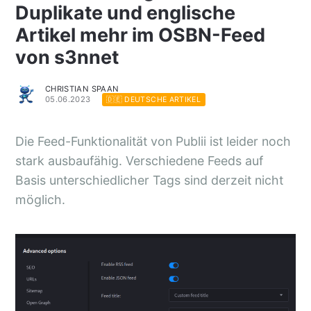
Duplikate und englische
Artikel mehr im OSBN-Feed
von s3nnet
CHRISTIAN SPAAN
05.06.2023
🇩🇪 DEUTSCHE ARTIKEL
Die Feed-Funktionalität von Publii ist leider noch
stark ausbaufähig. Verschiedene Feeds auf
Basis unterschiedlicher Tags sind derzeit nicht
möglich.