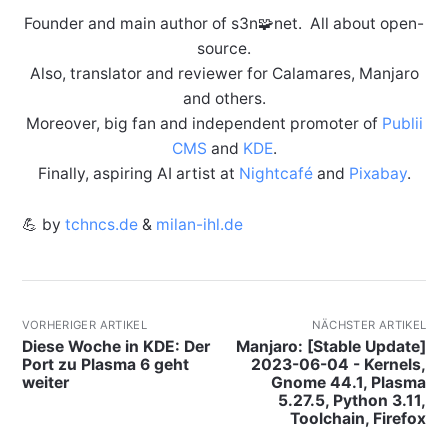
Founder and main author of s3n🧩net. All about open-
source.
Also, translator and reviewer for Calamares, Manjaro
and others.
Moreover, big fan and independent promoter of
Publii
CMS
and
KDE
.
Finally, aspiring AI artist at
Nightcafé
and
Pixabay
.
💪 by
tchncs.de
&
milan-ihl.de
VORHERIGER ARTIKEL
NÄCHSTER ARTIKEL
Diese Woche in KDE: Der
Manjaro: [Stable Update]
Port zu Plasma 6 geht
2023-06-04 - Kernels,
weiter
Gnome 44.1, Plasma
5.27.5, Python 3.11,
Toolchain, Firefox