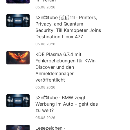
05.08.2026
s3n📺tube 🇬🇧i11l · Printers,
Privacy, and Quantum
Security: Till Kamppeter Joins
Destination Linux 477
05.08.2026
KDE Plasma 6.7.4 mit
Fehlerbehebungen für KWin,
Discover und den
Anmeldemanager
veröffentlicht
05.08.2026
s3n📺tube · BMW zeigt
Werbung im Auto – geht das
zu weit?
05.08.2026
Lesezeichen ·