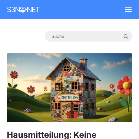
Mastodon
S3N🧩NET
Hausmitteilung: Keine