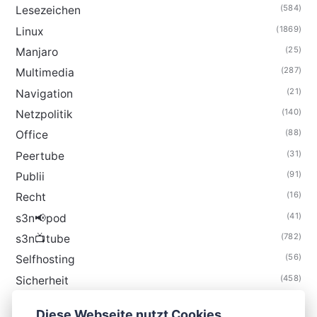
(584)
Lesezeichen
(1869)
Linux
(25)
Manjaro
(287)
Multimedia
(21)
Navigation
(140)
Netzpolitik
(88)
Office
(31)
Peertube
(91)
Publii
(16)
Recht
(41)
s3n📢pod
(782)
s3n📺tube
(56)
Selfhosting
(458)
Sicherheit
(34)
Technik
Diese Webseite nutzt Cookies