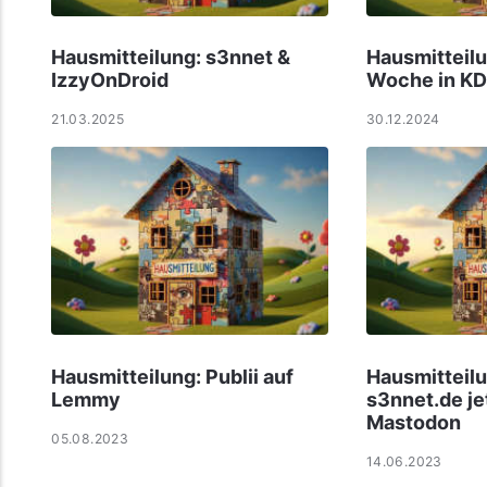
Hausmitteilung: s3nnet &
Hausmitteilu
IzzyOnDroid
Woche in KDE
21.03.2025
30.12.2024
Hausmitteilung: Publii auf
Hausmitteilu
Lemmy
s3nnet.de je
Mastodon
05.08.2023
14.06.2023