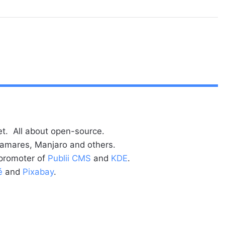
t. All about open-source.
alamares, Manjaro and others.
 promoter of
Publii CMS
and
KDE
.
é
and
Pixabay
.