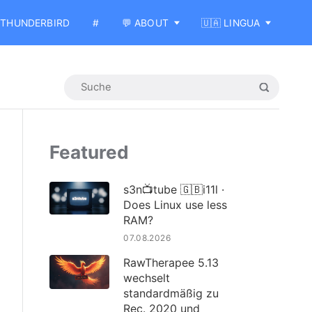
THUNDERBIRD
#
💬 ABOUT
🇺🇦 LINGUA
Featured
s3n📺tube 🇬🇧i11l ·
Does Linux use less
RAM?
07.08.2026
RawTherapee 5.13
wechselt
standardmäßig zu
Rec. 2020 und