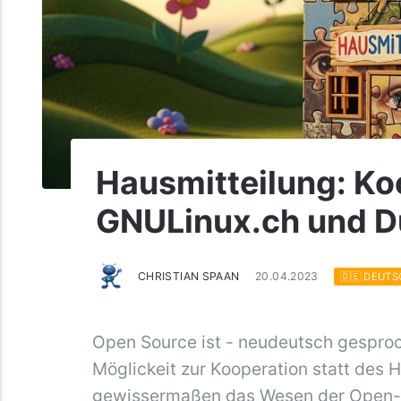
Hausmitteilung: Ko
GNULinux.ch und D
CHRISTIAN SPAAN
20.04.2023
🇩🇪 DEUTS
Open Source ist - neudeutsch gesproch
Möglickeit zur Kooperation statt des 
gewissermaßen das Wesen der Open-So