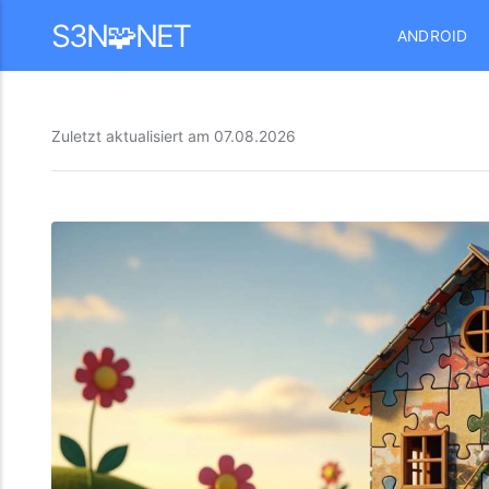
Mastodon
S3N🧩NET
ANDROID
Zuletzt aktualisiert am
07.08.2026