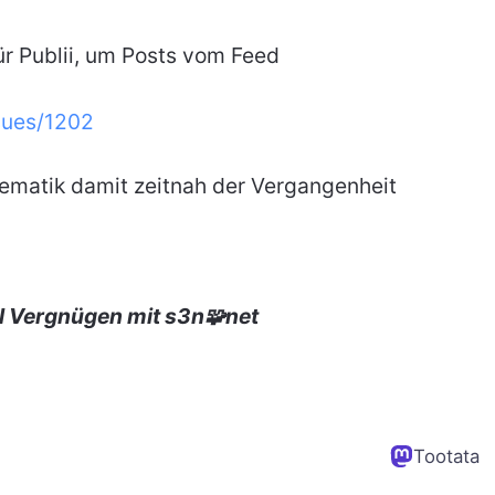
ür Publii, um Posts vom Feed
ssues/1202
lematik damit zeitnah der Vergangenheit
l Vergnügen mit s3n🧩net
Tootata