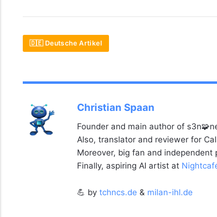
🇩🇪 Deutsche Artikel
Christian Spaan
Founder and main author of s3n🧩ne
Also, translator and reviewer for C
Moreover, big fan and independent
Finally, aspiring AI artist at
Nightcaf
💪 by
tchncs.de
&
milan-ihl.de