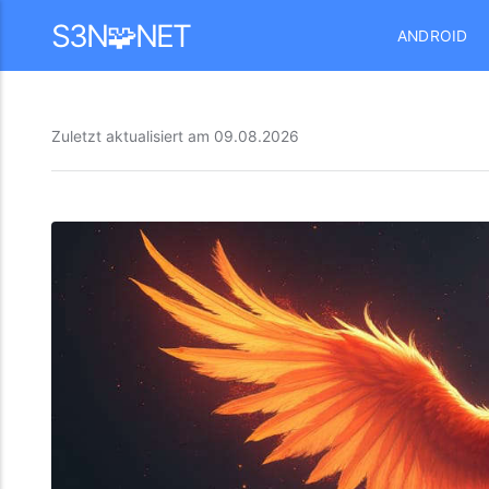
Mastodon
S3N🧩NET
ANDROID
Zuletzt aktualisiert am
09.08.2026