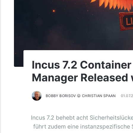
Incus 7.2 Container
Manager Released 
BOBBY BORISOV 😛 CHRISTIAN SPAAN
01.07
Incus 7.2 behebt acht Sicherheitslück
führt zudem eine instanzspezifische