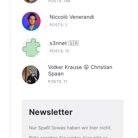
POSTS: 186
Niccolò Venerandi
POSTS: 1
s3nnet 🇺🇦
POSTS: 15
Volker Krause 😛 Christian
Spaan
POSTS: 11
Newsletter
Nur Spaß! Sowas haben wir hier nicht.
Bitte scrollen Sie weiter, hier gibt es