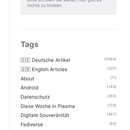
nichts zu klicken.
Tags
(3084)
🇩🇪 Deutsche Artikel
(327)
🇬🇧 English Articles
(71)
About
(144)
Android
(382)
Datenschutz
(178)
Diese Woche in Plasma
(467)
Digitale Souveränität
(40)
Fediverse