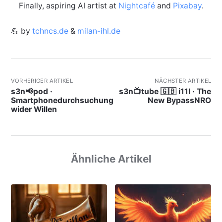
Finally, aspiring AI artist at
Nightcafé
and
Pixabay
.
💪 by
tchncs.de
&
milan-ihl.de
VORHERIGER ARTIKEL
NÄCHSTER ARTIKEL
s3n📢pod ·
s3n📺tube 🇬🇧 i11l · The
Smartphonedurchsuchung
New BypassNRO
wider Willen
Ähnliche Artikel