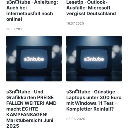
s3n📺tube · Anleitung:
Leset!p · Outlook-
Auch bei
Ausfälle: Microsoft
Internetausfall noch
vergisst Deutschland
online!
16.07.2025
28.07.2025
s3n📺tube · Und
s3n📺tube · Günstige
Grafikkarten PREISE
Laptops unter 300 Euro
FALLEN WEITER! AMD
mit Windows 11 Test -
macht ECHTE
Kompletter Reinfall?
KAMPFANSAGEN!
08.06.2025
Marktübersicht Juni
2025