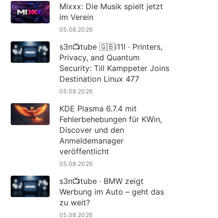
Mixxx: Die Musik spielt jetzt
im Verein
05.08.2026
s3n📺tube 🇬🇧i11l · Printers,
Privacy, and Quantum
Security: Till Kamppeter Joins
Destination Linux 477
05.08.2026
KDE Plasma 6.7.4 mit
Fehlerbehebungen für KWin,
Discover und den
Anmeldemanager
veröffentlicht
05.08.2026
s3n📺tube · BMW zeigt
Werbung im Auto – geht das
zu weit?
05.08.2026