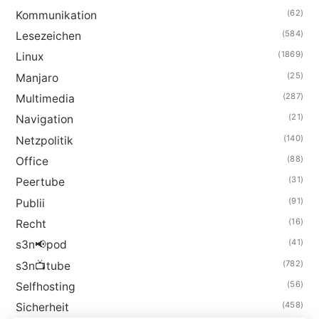
(62)
Kommunikation
(584)
Lesezeichen
(1869)
Linux
(25)
Manjaro
(287)
Multimedia
(21)
Navigation
(140)
Netzpolitik
(88)
Office
(31)
Peertube
(91)
Publii
(16)
Recht
(41)
s3n📢pod
(782)
s3n📺tube
(56)
Selfhosting
(458)
Sicherheit