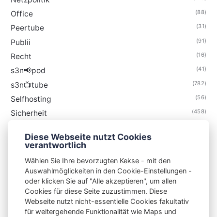
(88)
Office
(31)
Peertube
(91)
Publii
(16)
Recht
(41)
s3n📢pod
(782)
s3n📺tube
(56)
Selfhosting
(458)
Sicherheit
(34)
Technik
Diese Webseite nutzt Cookies
(48)
Thunderbird
verantwortlich
Wählen Sie Ihre bevorzugten Kekse - mit den
Auswahlmöglickeiten in den Cookie-Einstellungen -
oder klicken Sie auf "Alle akzeptieren", um allen
Cookies für diese Seite zuzustimmen. Diese
S3N🧩NET
Webseite nutzt nicht-essentielle Cookies fakultativ
für weitergehende Funktionalität wie Maps und