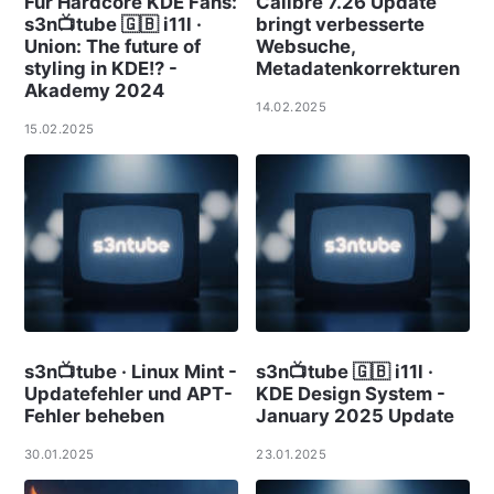
Für Hardcore KDE Fans:
Calibre 7.26 Update
s3n📺tube 🇬🇧 i11l ·
bringt verbesserte
Union: The future of
Websuche,
styling in KDE!? -
Metadatenkorrekturen
Akademy 2024
14.02.2025
15.02.2025
s3n📺tube · Linux Mint -
s3n📺tube 🇬🇧 i11l ·
Updatefehler und APT-
KDE Design System -
Fehler beheben
January 2025 Update
30.01.2025
23.01.2025