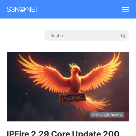
Mastodon
S3N🧩NET
Bobby 🇬🇧 Borisov
IPFire 2.29 Core Update 200