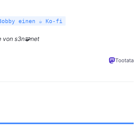
Bobby einen ☕ Ko-fi
e
von s3n🧩net
Tootata