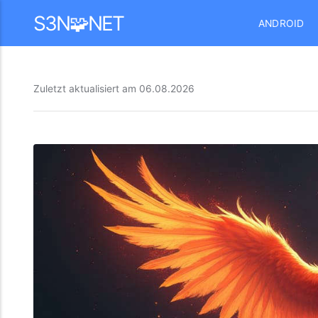
Mastodon
S3N🧩NET
ANDROID
Zuletzt aktualisiert am
06.08.2026