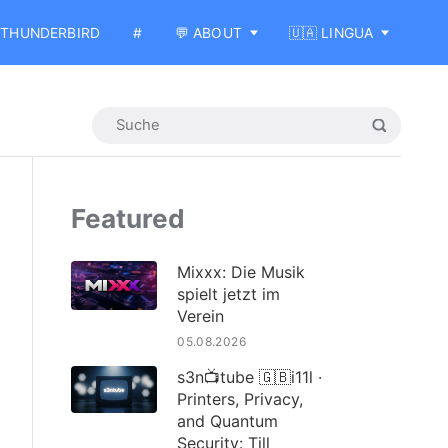
THUNDERBIRD
#
💬 ABOUT
🇺🇦 LINGUA
Featured
Mixxx: Die Musik
spielt jetzt im
Verein
05.08.2026
s3n📺tube 🇬🇧i11l ·
Printers, Privacy,
and Quantum
Security: Till