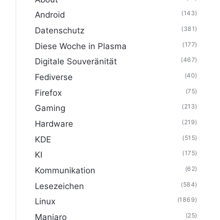
(143)
Android
(381)
Datenschutz
(177)
Diese Woche in Plasma
(467)
Digitale Souveränität
(40)
Fediverse
(75)
Firefox
(213)
Gaming
(219)
Hardware
(515)
KDE
(175)
KI
(62)
Kommunikation
(584)
Lesezeichen
(1869)
Linux
(25)
Manjaro