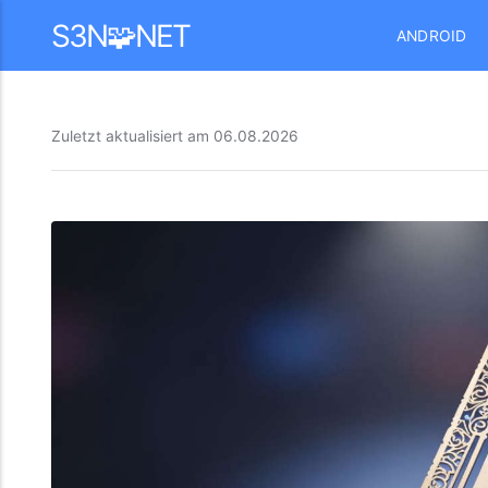
Mastodon
S3N🧩NET
ANDROID
Zuletzt aktualisiert am
06.08.2026