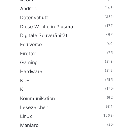
(143)
Android
(381)
Datenschutz
(177)
Diese Woche in Plasma
(467)
Digitale Souveränität
(40)
Fediverse
(75)
Firefox
(213)
Gaming
(219)
Hardware
(515)
KDE
(175)
KI
(62)
Kommunikation
(584)
Lesezeichen
(1869)
Linux
(25)
Manjaro