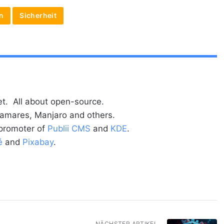
n
Sicherheit
t. All about open-source.
alamares, Manjaro and others.
 promoter of
Publii CMS
and
KDE
.
é
and
Pixabay
.
NÄCHSTER ARTIKEL