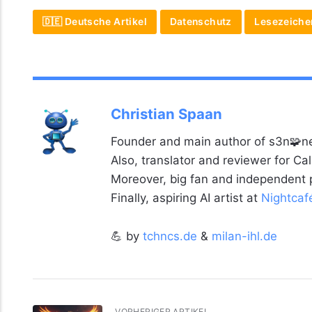
🇩🇪 Deutsche Artikel
Datenschutz
Lesezeiche
Christian Spaan
Founder and main author of s3n🧩ne
Also, translator and reviewer for C
Moreover, big fan and independent
Finally, aspiring AI artist at
Nightcaf
💪 by
tchncs.de
&
milan-ihl.de
VORHERIGER ARTIKEL