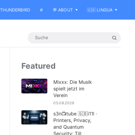
THUNDERBIRD
#
💬 ABOUT
🇺🇦 LINGUA
Featured
Mixxx: Die Musik
spielt jetzt im
Verein
05.08.2026
s3n📺tube 🇬🇧i11l ·
Printers, Privacy,
and Quantum
Security: Till