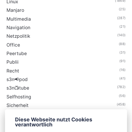
(1869)
Linux
(25)
Manjaro
(287)
Multimedia
(21)
Navigation
(140)
Netzpolitik
(88)
Office
(31)
Peertube
(91)
Publii
(16)
Recht
(41)
s3n📢pod
(782)
s3n📺tube
(56)
Selfhosting
(458)
Sicherheit
(34)
Technik
Diese Webseite nutzt Cookies
(48)
Thunderbird
verantwortlich