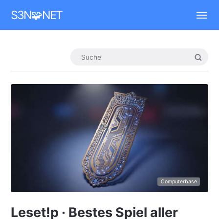
Mastodon
S3N🧩NET
Computerbase
Leset!p · Bestes Spiel aller