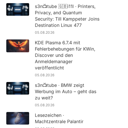
s3n📺tube 🇬🇧i11l · Printers,
Privacy, and Quantum
Security: Till Kamppeter Joins
Destination Linux 477
05.08.2026
KDE Plasma 6.7.4 mit
Fehlerbehebungen für KWin,
Discover und den
Anmeldemanager
veröffentlicht
05.08.2026
s3n📺tube · BMW zeigt
Werbung im Auto – geht das
zu weit?
05.08.2026
Lesezeichen ·
Machtzentrale Palantir