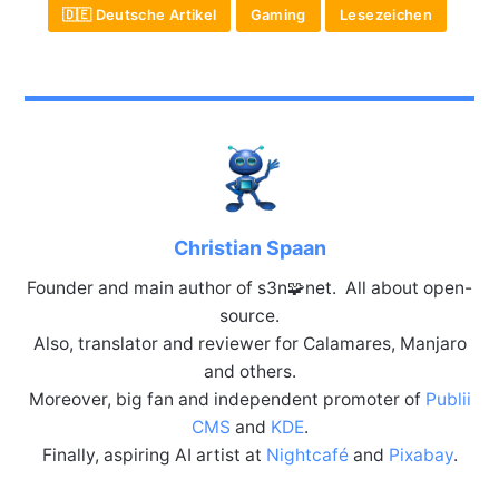
🇩🇪 Deutsche Artikel
Gaming
Lesezeichen
Christian Spaan
Founder and main author of s3n🧩net. All about open-
source.
Also, translator and reviewer for Calamares, Manjaro
and others.
Moreover, big fan and independent promoter of
Publii
CMS
and
KDE
.
Finally, aspiring AI artist at
Nightcafé
and
Pixabay
.