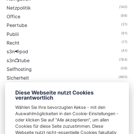
(140)
Netzpolitik
(88)
Office
(31)
Peertube
(91)
Publii
(17)
Recht
(41)
s3n📢pod
(784)
s3n📺tube
(56)
Selfhosting
(460)
Sicherheit
(34)
Technik
Diese Webseite nutzt Cookies
(48)
Thunderbird
verantwortlich
Wählen Sie Ihre bevorzugten Kekse - mit den
Auswahlmöglickeiten in den Cookie-Einstellungen -
oder klicken Sie auf "Alle akzeptieren", um allen
Cookies für diese Seite zuzustimmen. Diese
S3N🧩NET
Webseite nutzt nicht-essentielle Cookies fakultativ