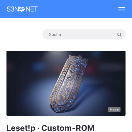
Mastodon
S3N🧩NET
Heise
Leset!p · Custom-ROM