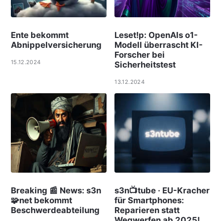
Ente bekommt
Leset!p: OpenAIs o1-
Abnippelversicherung
Modell überrascht KI-
Forscher bei
15.12.2024
Sicherheitstest
13.12.2024
Breaking 📰 News: s3n
s3n📺tube · EU-Kracher
🧩net bekommt
für Smartphones:
Beschwerdeabteilung
Reparieren statt
Wegwerfen ab 2025!