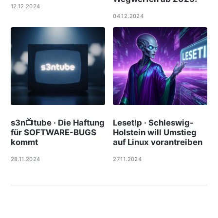
12.12.2024
04.12.2024
s3n📺tube · Die Haftung
Leset!p · Schleswig-
für SOFTWARE-BUGS
Holstein will Umstieg
kommt
auf Linux vorantreiben
28.11.2024
27.11.2024