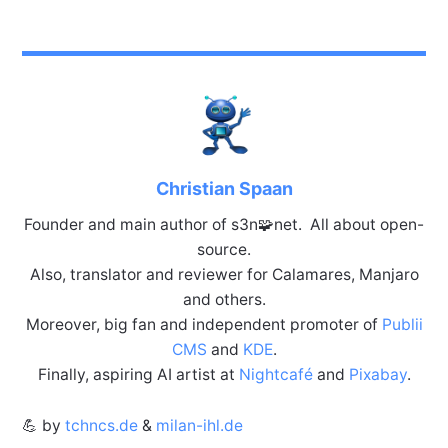
Christian Spaan
Founder and main author of s3n🧩net. All about open-
source.
Also, translator and reviewer for Calamares, Manjaro
and others.
Moreover, big fan and independent promoter of
Publii
CMS
and
KDE
.
Finally, aspiring AI artist at
Nightcafé
and
Pixabay
.
💪 by
tchncs.de
&
milan-ihl.de