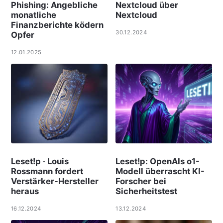
Phishing: Angebliche
Nextcloud über
monatliche
Nextcloud
Finanzberichte ködern
30.12.2024
Opfer
12.01.2025
Leset!p · Louis
Leset!p: OpenAIs o1-
Rossmann fordert
Modell überrascht KI-
Verstärker-Hersteller
Forscher bei
heraus
Sicherheitstest
16.12.2024
13.12.2024