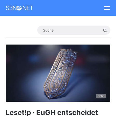
Mastodon
S3N🧩NET
Golm
Leset!p · EuGH entscheidet