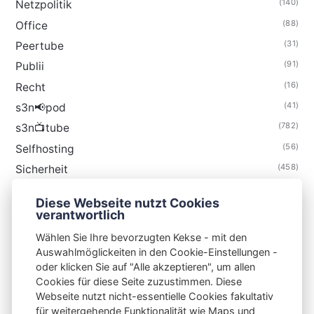
(140)
Netzpolitik
(88)
Office
(31)
Peertube
(91)
Publii
(16)
Recht
(41)
s3n📢pod
(782)
s3n📺tube
(56)
Selfhosting
(458)
Sicherheit
(34)
Technik
Diese Webseite nutzt Cookies
(48)
Thunderbird
verantwortlich
Wählen Sie Ihre bevorzugten Kekse - mit den
Auswahlmöglickeiten in den Cookie-Einstellungen -
oder klicken Sie auf "Alle akzeptieren", um allen
Cookies für diese Seite zuzustimmen. Diese
S3N🧩NET
Webseite nutzt nicht-essentielle Cookies fakultativ
für weitergehende Funktionalität wie Maps und