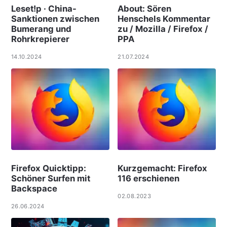
Leset!p · China-
About: Sören
Sanktionen zwischen
Henschels Kommentar
Bumerang und
zu / Mozilla / Firefox /
Rohrkrepierer
PPA
14.10.2024
21.07.2024
Firefox Quicktipp:
Kurzgemacht: Firefox
Schöner Surfen mit
116 erschienen
Backspace
02.08.2023
26.06.2024