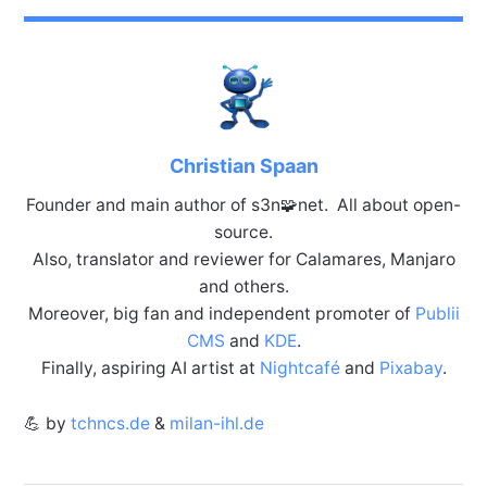
Christian Spaan
Founder and main author of s3n🧩net. All about open-
source.
Also, translator and reviewer for Calamares, Manjaro
and others.
Moreover, big fan and independent promoter of
Publii
CMS
and
KDE
.
Finally, aspiring AI artist at
Nightcafé
and
Pixabay
.
💪 by
tchncs.de
&
milan-ihl.de