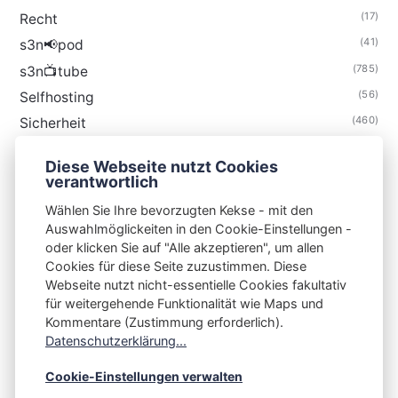
(17)
Recht
(41)
s3n📢pod
(785)
s3n📺tube
(56)
Selfhosting
(460)
Sicherheit
(35)
Technik
Diese Webseite nutzt Cookies
(48)
Thunderbird
verantwortlich
Wählen Sie Ihre bevorzugten Kekse - mit den
Auswahlmöglickeiten in den Cookie-Einstellungen -
oder klicken Sie auf "Alle akzeptieren", um allen
Cookies für diese Seite zuzustimmen. Diese
S3N🧩NET
Webseite nutzt nicht-essentielle Cookies fakultativ
für weitergehende Funktionalität wie Maps und
Integrating Open-Source Blog Network (iOSBN)
#
Kommentare (Zustimmung erforderlich).
Impressum
Kontakt
Datenschutzerklärung
Datenschutzerklärung...
Beschwerden
Planet Publii
Cookie-Einstellungen verwalten