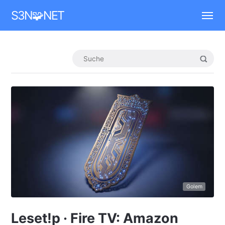
Mastodon
S3N🧩NET
Golem
Leset!p · Fire TV: Amazon