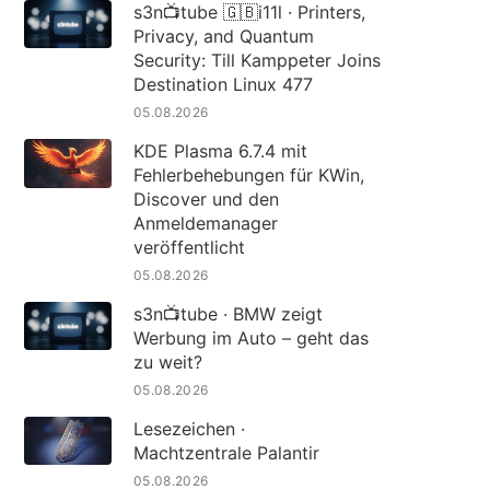
s3n📺tube 🇬🇧i11l · Printers,
Privacy, and Quantum
Security: Till Kamppeter Joins
Destination Linux 477
05.08.2026
KDE Plasma 6.7.4 mit
Fehlerbehebungen für KWin,
Discover und den
Anmeldemanager
veröffentlicht
05.08.2026
s3n📺tube · BMW zeigt
Werbung im Auto – geht das
zu weit?
05.08.2026
Lesezeichen ·
Machtzentrale Palantir
05.08.2026