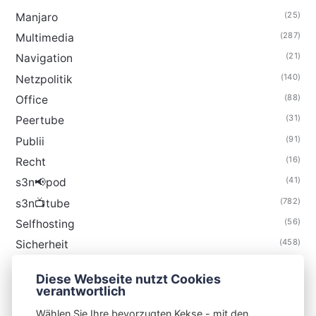
(25)
Manjaro
(287)
Multimedia
(21)
Navigation
(140)
Netzpolitik
(88)
Office
(31)
Peertube
(91)
Publii
(16)
Recht
(41)
s3n📢pod
(782)
s3n📺tube
(56)
Selfhosting
(458)
Sicherheit
(34)
Technik
Diese Webseite nutzt Cookies
(48)
Thunderbird
verantwortlich
Wählen Sie Ihre bevorzugten Kekse - mit den