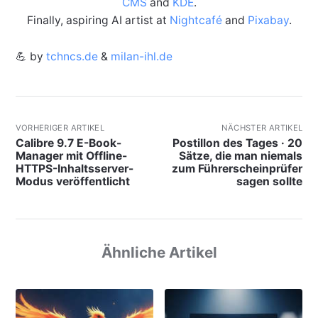
CMS
and
KDE
.
Finally, aspiring AI artist at
Nightcafé
and
Pixabay
.
💪 by
tchncs.de
&
milan-ihl.de
VORHERIGER ARTIKEL
NÄCHSTER ARTIKEL
Calibre 9.7 E-Book-
Postillon des Tages · 20
Manager mit Offline-
Sätze, die man niemals
HTTPS-Inhaltsserver-
zum Führerscheinprüfer
Modus veröffentlicht
sagen sollte
Ähnliche Artikel