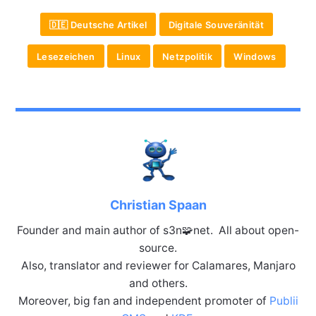
🇩🇪 Deutsche Artikel
Digitale Souveränität
Lesezeichen
Linux
Netzpolitik
Windows
Christian Spaan
Founder and main author of s3n🧩net. All about open-
source.
Also, translator and reviewer for Calamares, Manjaro
and others.
Moreover, big fan and independent promoter of
Publii