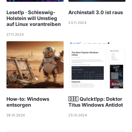
Leset!p · Schleswig-
Archinstall 3.0 ist raus
Holstein will Umstieg
23.11.2024
auf Linux vorantreiben
27.11.2024
How-to: Windows
🇩🇪 Qu!ckt!pp: Doktor
entsorgen
Titus Windows Antidot
28.10.2024
25.10.2024