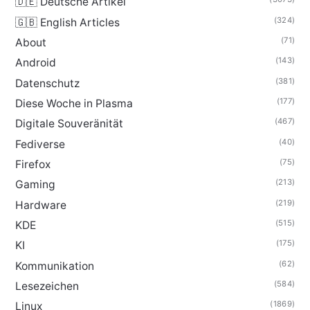
🇩🇪 Deutsche Artikel
(324)
🇬🇧 English Articles
(71)
About
(143)
Android
(381)
Datenschutz
(177)
Diese Woche in Plasma
(467)
Digitale Souveränität
(40)
Fediverse
(75)
Firefox
(213)
Gaming
(219)
Hardware
(515)
KDE
(175)
KI
(62)
Kommunikation
(584)
Lesezeichen
(1869)
Linux