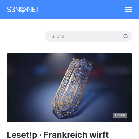
Mastodon
S3N🧩NET
Golem
Leset!p · Frankreich wirft