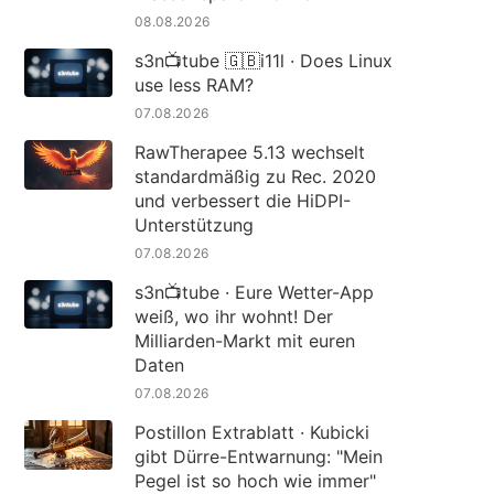
08.08.2026
s3n📺tube 🇬🇧i11l · Does Linux
use less RAM?
07.08.2026
RawTherapee 5.13 wechselt
standardmäßig zu Rec. 2020
und verbessert die HiDPI-
Unterstützung
07.08.2026
s3n📺tube · Eure Wetter-App
weiß, wo ihr wohnt! Der
Milliarden-Markt mit euren
Daten
07.08.2026
Postillon Extrablatt · Kubicki
gibt Dürre-Entwarnung: "Mein
Pegel ist so hoch wie immer"