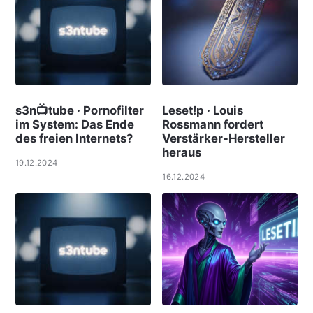
s3n📺tube · Pornofilter
Leset!p · Louis
im System: Das Ende
Rossmann fordert
des freien Internets?
Verstärker-Hersteller
heraus
19.12.2024
16.12.2024