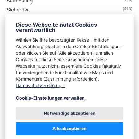
Selfhosting
(460)
Sicherheit
(35)
Technik
Diese Webseite nutzt Cookies
(48)
Thunderbird
verantwortlich
Wählen Sie Ihre bevorzugten Kekse - mit den
Auswahlmöglickeiten in den Cookie-Einstellungen -
oder klicken Sie auf "Alle akzeptieren", um allen
Cookies für diese Seite zuzustimmen. Diese
S3N🧩NET
Webseite nutzt nicht-essentielle Cookies fakultativ
für weitergehende Funktionalität wie Maps und
Integrating Open-Source Blog Network (iOSBN)
#
Kommentare (Zustimmung erforderlich).
Datenschutzerklärung...
Impressum
Kontakt
Datenschutzerklärung
Beschwerden
Planet Publii
Cookie-Einstellungen verwalten
Notwendige akzeptieren
Alle akzeptieren
💪
by
☕ ❤️
&
Publii CMS