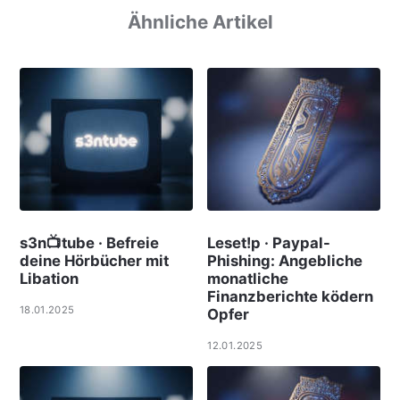
Ähnliche Artikel
s3n📺tube · Befreie
Leset!p · Paypal-
deine Hörbücher mit
Phishing: Angebliche
Libation
monatliche
Finanzberichte ködern
18.01.2025
Opfer
12.01.2025