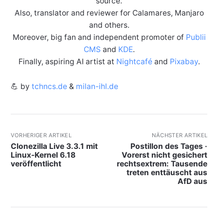
source.
Also, translator and reviewer for Calamares, Manjaro
and others.
Moreover, big fan and independent promoter of
Publii
CMS
and
KDE
.
Finally, aspiring AI artist at
Nightcafé
and
Pixabay
.
💪 by
tchncs.de
&
milan-ihl.de
VORHERIGER ARTIKEL
NÄCHSTER ARTIKEL
Clonezilla Live 3.3.1 mit
Postillon des Tages ·
Linux-Kernel 6.18
Vorerst nicht gesichert
veröffentlicht
rechtsextrem: Tausende
treten enttäuscht aus
AfD aus