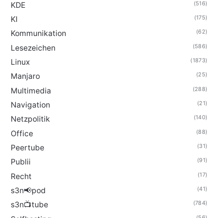
(516)
KDE
(175)
KI
(62)
Kommunikation
(586)
Lesezeichen
(1873)
Linux
(25)
Manjaro
(288)
Multimedia
(21)
Navigation
(140)
Netzpolitik
(88)
Office
(31)
Peertube
(91)
Publii
(17)
Recht
(41)
s3n📢pod
(784)
s3n📺tube
(56)