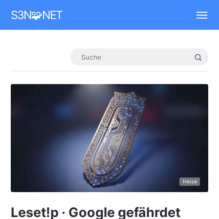
Mastodon
S3N🧩NET
Heise
Leset!p · Google gefährdet