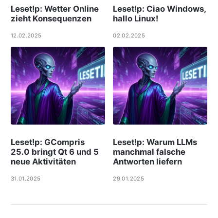
Leset!p: Wetter Online
Leset!p: Ciao Windows,
zieht Konsequenzen
hallo Linux!
12.02.2025
02.02.2025
Leset!p: GCompris
Leset!p: Warum LLMs
25.0 bringt Qt 6 und 5
manchmal falsche
neue Aktivitäten
Antworten liefern
31.01.2025
29.01.2025