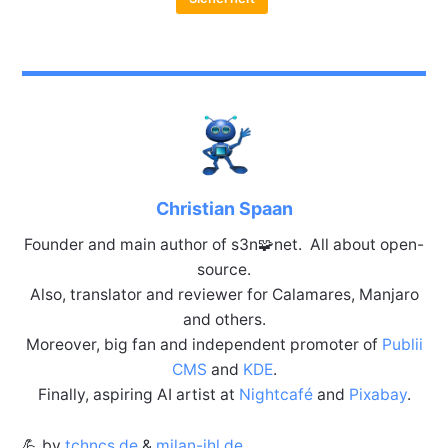
Christian Spaan
Founder and main author of s3n🧩net. All about open-
source.
Also, translator and reviewer for Calamares, Manjaro
and others.
Moreover, big fan and independent promoter of
Publii
CMS
and
KDE
.
Finally, aspiring AI artist at
Nightcafé
and
Pixabay
.
💪 by
tchncs.de
&
milan-ihl.de