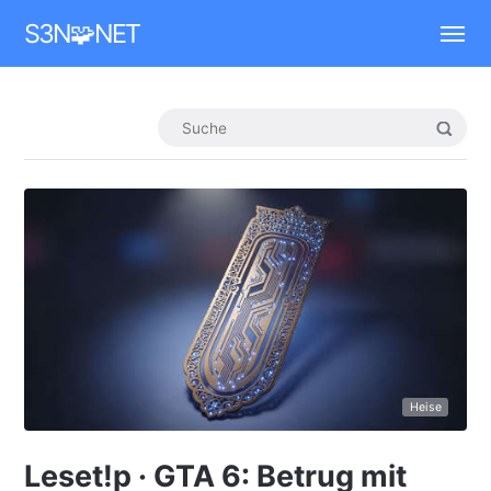
Mastodon
S3N🧩NET
Heise
Leset!p · GTA 6: Betrug mit