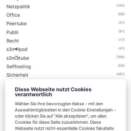
(140)
Netzpolitik
(88)
Office
(31)
Peertube
(91)
Publii
(17)
Recht
(41)
s3n📢pod
(786)
s3n📺tube
(56)
Selfhosting
(461)
Sicherheit
(35)
Technik
Diese Webseite nutzt Cookies
(48)
Thunderbird
verantwortlich
Wählen Sie Ihre bevorzugten Kekse - mit den
Auswahlmöglickeiten in den Cookie-Einstellungen -
oder klicken Sie auf "Alle akzeptieren", um allen
Cookies für diese Seite zuzustimmen. Diese
S3N🧩NET
Webseite nutzt nicht-essentielle Cookies fakultativ