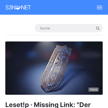
Mastodon
S3N🧩NET
Heise
Leset!p · Missing Link: "Der