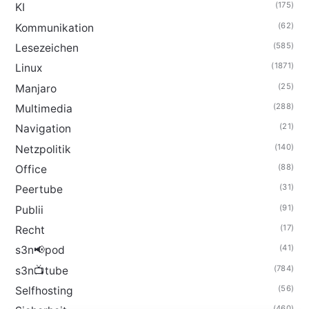
(175)
KI
(62)
Kommunikation
(585)
Lesezeichen
(1871)
Linux
(25)
Manjaro
(288)
Multimedia
(21)
Navigation
(140)
Netzpolitik
(88)
Office
(31)
Peertube
(91)
Publii
(17)
Recht
(41)
s3n📢pod
(784)
s3n📺tube
(56)
Selfhosting
(460)