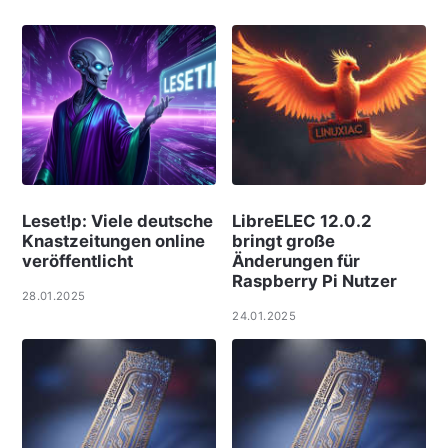
Leset!p: Viele deut­sche
LibreELEC 12.0.2
Knast­zei­tungen online
bringt große
ver­öf­f­ent­licht
Änderungen für
Raspberry Pi Nutzer
28.01.2025
24.01.2025