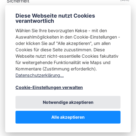
Sicherheit
(34)
Technik
Diese Webseite nutzt Cookies
(48)
Thunderbird
verantwortlich
Wählen Sie Ihre bevorzugten Kekse - mit den
Auswahlmöglickeiten in den Cookie-Einstellungen -
oder klicken Sie auf "Alle akzeptieren", um allen
Cookies für diese Seite zuzustimmen. Diese
S3N🧩NET
Webseite nutzt nicht-essentielle Cookies fakultativ
für weitergehende Funktionalität wie Maps und
Integrating Open-Source Blog Network (iOSBN)
#
Kommentare (Zustimmung erforderlich).
Impressum
Kontakt
Datenschutzerklärung
Datenschutzerklärung...
Beschwerden
Planet Publii
Cookie-Einstellungen verwalten
Notwendige akzeptieren
Alle akzeptieren
💪
by
☕ ❤️
&
Publii CMS