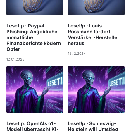
Leset!p · Paypal-
Leset!p · Louis
Phishing: Angebliche
Rossmann fordert
monatliche
Verstärker-Hersteller
Finanzberichte ködern
heraus
Opfer
16.12.2024
12.01.2025
Leset!p: OpenAIs o1-
Leset!p · Schleswig-
Modell überrascht KI-
Holstein will Umstieg