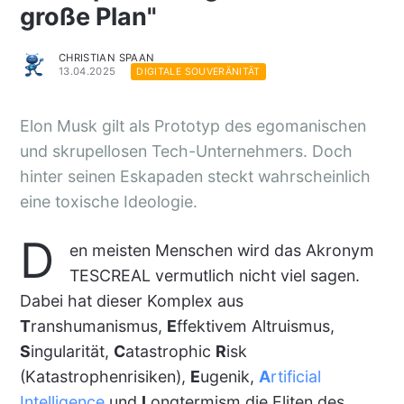
große Plan"
CHRISTIAN SPAAN
13.04.2025
DIGITALE SOUVERÄNITÄT
Elon Musk gilt als Prototyp des egomanischen
und skrupellosen Tech-Unternehmers. Doch
hinter seinen Eskapaden steckt wahrscheinlich
eine toxische Ideologie.
D
en meisten Menschen wird das Akronym
TESCREAL vermutlich nicht viel sagen.
Dabei hat dieser Komplex aus
T
ranshumanismus,
E
ffektivem Altruismus,
S
ingularität,
C
atastrophic
R
isk
(Katastrophenrisiken),
E
ugenik,
A
rtificial
Intelligence
und
L
ongtermism die Eliten des