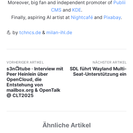
Moreover, big fan and independent promoter of
Publii
CMS
and
KDE
.
Finally, aspiring AI artist at
Nightcafé
and
Pixabay
.
💪 by
tchncs.de
&
milan-ihl.de
VORHERIGER ARTIKEL
NÄCHSTER ARTIKEL
s3n📺tube · Interview mit
SDL führt Wayland Multi-
Peer Heinlein über
Seat-Unterstützung ein
OpenCloud, die
Entstehung von
mailbox.org & OpenTalk
@ CLT2025
Ähnliche Artikel