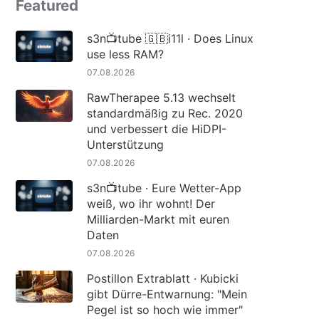
Featured
s3n📺tube 🇬🇧i11l · Does Linux
use less RAM?
07.08.2026
RawTherapee 5.13 wechselt
standardmäßig zu Rec. 2020
und verbessert die HiDPI-
Unterstützung
07.08.2026
s3n📺tube · Eure Wetter-App
weiß, wo ihr wohnt! Der
Milliarden-Markt mit euren
Daten
07.08.2026
Postillon Extrablatt · Kubicki
gibt Dürre-Entwarnung: "Mein
Pegel ist so hoch wie immer"