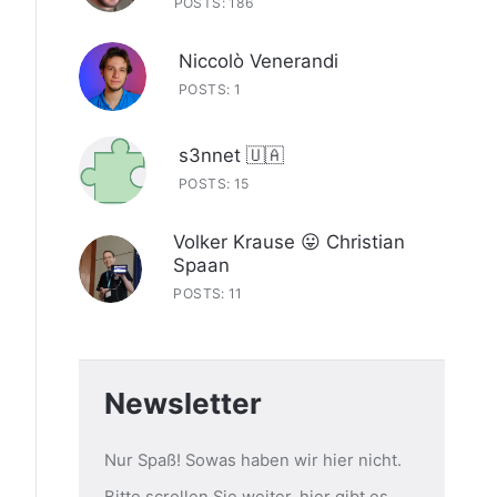
POSTS: 186
Niccolò Venerandi
POSTS: 1
s3nnet 🇺🇦
POSTS: 15
Volker Krause 😛 Christian
Spaan
POSTS: 11
Newsletter
Nur Spaß! Sowas haben wir hier nicht.
Bitte scrollen Sie weiter, hier gibt es