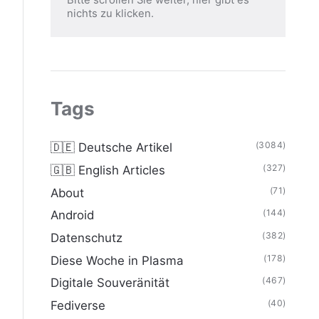
nichts zu klicken.
Tags
(3084)
🇩🇪 Deutsche Artikel
(327)
🇬🇧 English Articles
(71)
About
(144)
Android
(382)
Datenschutz
(178)
Diese Woche in Plasma
(467)
Digitale Souveränität
(40)
Fediverse