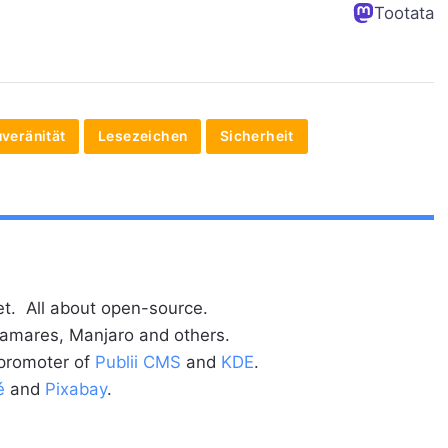
Tootata
uveränität
Lesezeichen
Sicherheit
t. All about open-source.
alamares, Manjaro and others.
 promoter of
Publii CMS
and
KDE
.
é
and
Pixabay
.