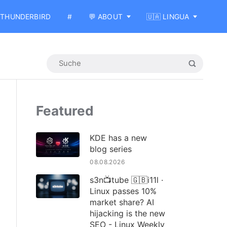
THUNDERBIRD
#
💬 ABOUT
🇺🇦 LINGUA
Featured
KDE has a new
blog series
08.08.2026
s3n📺tube 🇬🇧i11l ·
Linux passes 10%
market share? AI
hijacking is the new
SEO - Linux Weekly