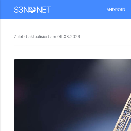
Mastodon
S3N🧩NET
ANDROID
Zuletzt aktualisiert am
09.08.2026