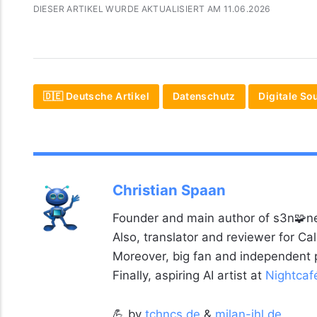
DIESER ARTIKEL WURDE AKTUALISIERT AM 11.06.2026
🇩🇪 Deutsche Artikel
Datenschutz
Digitale So
Christian Spaan
Founder and main author of s3n🧩ne
Also, translator and reviewer for C
Moreover, big fan and independent
Finally, aspiring AI artist at
Nightcaf
💪 by
tchncs.de
&
milan-ihl.de