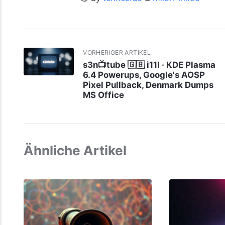
VORHERIGER ARTIKEL
s3n📺tube 🇬🇧 i11l · KDE Plasma
6.4 Powerups, Google's AOSP
Pixel Pullback, Denmark Dumps
MS Office
Ähnliche Artikel