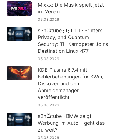
Mixxx: Die Musik spielt jetzt
im Verein
05.08.2026
s3n📺tube 🇬🇧i11l · Printers,
Privacy, and Quantum
Security: Till Kamppeter Joins
Destination Linux 477
05.08.2026
KDE Plasma 6.7.4 mit
Fehlerbehebungen für KWin,
Discover und den
Anmeldemanager
veröffentlicht
05.08.2026
s3n📺tube · BMW zeigt
Werbung im Auto – geht das
zu weit?
05.08.2026