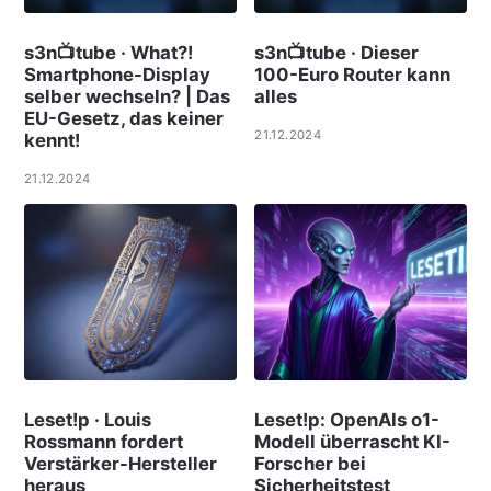
s3n📺tube · What?!
s3n📺tube · Dieser
Smartphone-Display
100-Euro Router kann
selber wechseln? | Das
alles
EU-Gesetz, das keiner
21.12.2024
kennt!
21.12.2024
Leset!p · Louis
Leset!p: OpenAIs o1-
Rossmann fordert
Modell überrascht KI-
Verstärker-Hersteller
Forscher bei
heraus
Sicherheitstest