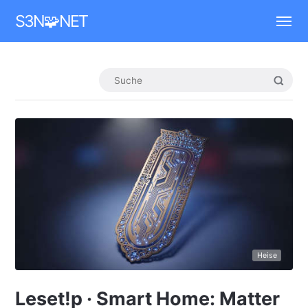
Mastodon
S3N🧩NET
Heise
Leset!p · Smart Home: Matter