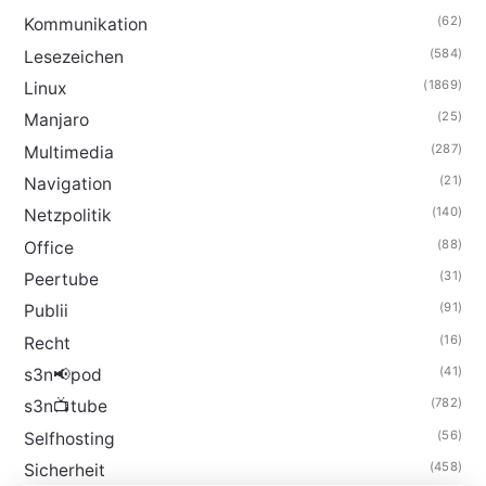
(62)
Kommunikation
(584)
Lesezeichen
(1869)
Linux
(25)
Manjaro
(287)
Multimedia
(21)
Navigation
(140)
Netzpolitik
(88)
Office
(31)
Peertube
(91)
Publii
(16)
Recht
(41)
s3n📢pod
(782)
s3n📺tube
(56)
Selfhosting
(458)
Sicherheit