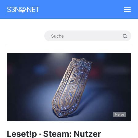
Mastodon
S3N🧩NET
Heise
Leset!p · Steam: Nutzer