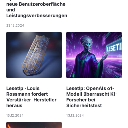
neue Benutzeroberfläche
und
Leistungsverbesserungen
23.12.2024
Leset!p · Louis
Leset!p: OpenAIs o1-
Rossmann fordert
Modell überrascht KI-
Verstärker-Hersteller
Forscher bei
heraus
Sicherheitstest
16.12.2024
13.12.2024