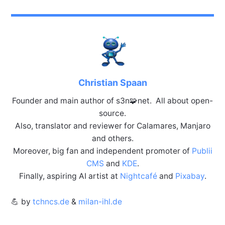
Christian Spaan
Founder and main author of s3n🧩net. All about open-
source.
Also, translator and reviewer for Calamares, Manjaro
and others.
Moreover, big fan and independent promoter of
Publii
CMS
and
KDE
.
Finally, aspiring AI artist at
Nightcafé
and
Pixabay
.
💪 by
tchncs.de
&
milan-ihl.de