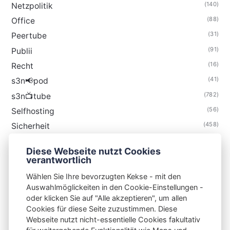
(140)
Netzpolitik
(88)
Office
(31)
Peertube
(91)
Publii
(16)
Recht
(41)
s3n📢pod
(782)
s3n📺tube
(56)
Selfhosting
(458)
Sicherheit
(34)
Technik
Diese Webseite nutzt Cookies
(48)
Thunderbird
verantwortlich
Wählen Sie Ihre bevorzugten Kekse - mit den
Auswahlmöglickeiten in den Cookie-Einstellungen -
oder klicken Sie auf "Alle akzeptieren", um allen
Cookies für diese Seite zuzustimmen. Diese
S3N🧩NET
Webseite nutzt nicht-essentielle Cookies fakultativ