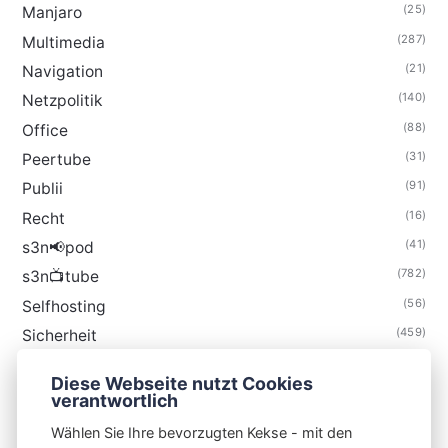
(25)
Manjaro
(287)
Multimedia
(21)
Navigation
(140)
Netzpolitik
(88)
Office
(31)
Peertube
(91)
Publii
(16)
Recht
(41)
s3n📢pod
(782)
s3n📺tube
(56)
Selfhosting
(459)
Sicherheit
(34)
Technik
Diese Webseite nutzt Cookies
(48)
Thunderbird
verantwortlich
Wählen Sie Ihre bevorzugten Kekse - mit den