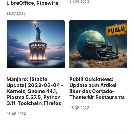
24.06.2023
LibreOffice, Pipewire
29.07.2023
Manjaro: [Stable
Publii Quicknews:
Update] 2023-06-04 -
Update zum Artikel
Kernels, Gnome 44.1,
über das Cortado-
Plasma 5.27.5, Python
Theme für Restaurants
3.11, Toolchain, Firefox
28.05.2023
05.06.2023