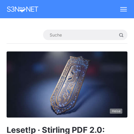
Mastodon
S3N🧩NET
Heise
Leset!p · Stirling PDF 2.0: