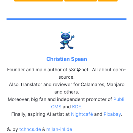
Christian Spaan
Founder and main author of s3n🧩net. All about open-
source.
Also, translator and reviewer for Calamares, Manjaro
and others.
Moreover, big fan and independent promoter of
Publii
CMS
and
KDE
.
Finally, aspiring AI artist at
Nightcafé
and
Pixabay
.
💪 by
tchncs.de
&
milan-ihl.de