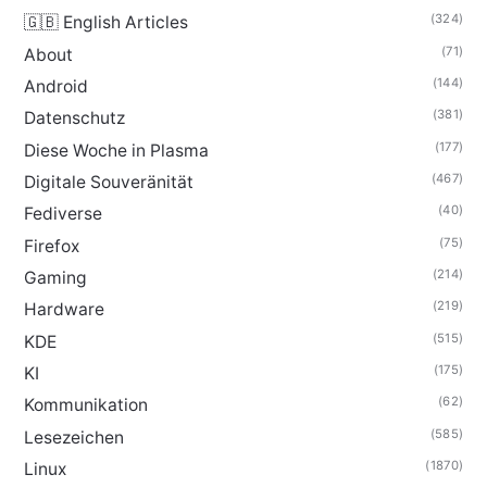
(324)
🇬🇧 English Articles
(71)
About
(144)
Android
(381)
Datenschutz
(177)
Diese Woche in Plasma
(467)
Digitale Souveränität
(40)
Fediverse
(75)
Firefox
(214)
Gaming
(219)
Hardware
(515)
KDE
(175)
KI
(62)
Kommunikation
(585)
Lesezeichen
(1870)
Linux