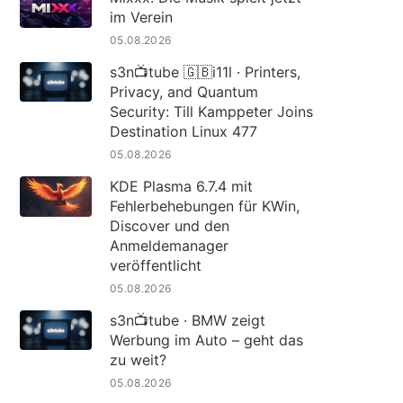
im Verein
05.08.2026
s3n📺tube 🇬🇧i11l · Printers,
Privacy, and Quantum
Security: Till Kamppeter Joins
Destination Linux 477
05.08.2026
KDE Plasma 6.7.4 mit
Fehlerbehebungen für KWin,
Discover und den
Anmeldemanager
veröffentlicht
05.08.2026
s3n📺tube · BMW zeigt
Werbung im Auto – geht das
zu weit?
05.08.2026