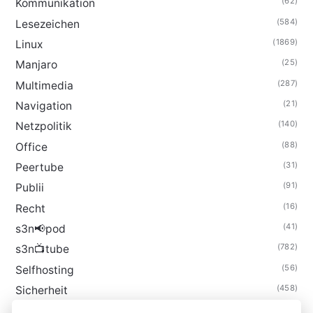
(62)
Kommunikation
(584)
Lesezeichen
(1869)
Linux
(25)
Manjaro
(287)
Multimedia
(21)
Navigation
(140)
Netzpolitik
(88)
Office
(31)
Peertube
(91)
Publii
(16)
Recht
(41)
s3n📢pod
(782)
s3n📺tube
(56)
Selfhosting
(458)
Sicherheit
(34)
Technik