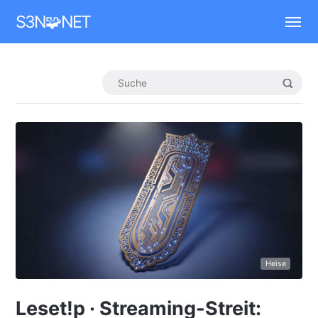
Mastodon
S3N🧩NET
Heise
Leset!p · Streaming-Streit: