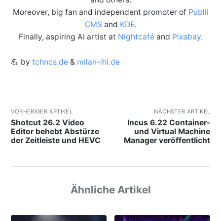
Moreover, big fan and independent promoter of
Publii
CMS
and
KDE
.
Finally, aspiring AI artist at
Nightcafé
and
Pixabay
.
💪 by
tchncs.de
&
milan-ihl.de
VORHERIGER ARTIKEL
NÄCHSTER ARTIKEL
Shotcut 26.2 Video
Incus 6.22 Container-
Editor behebt Abstürze
und Virtual Machine
der Zeitleiste und HEVC
Manager veröffentlicht
Ähnliche Artikel