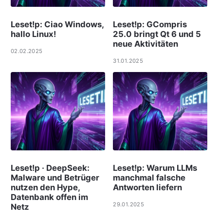
Leset!p: Ciao Windows,
Leset!p: GCompris
hallo Linux!
25.0 bringt Qt 6 und 5
neue Aktivitäten
02.02.2025
31.01.2025
Leset!p · DeepSeek:
Leset!p: Warum LLMs
Malware und Betrüger
manchmal falsche
nutzen den Hype,
Antworten liefern
Datenbank offen im
29.01.2025
Netz