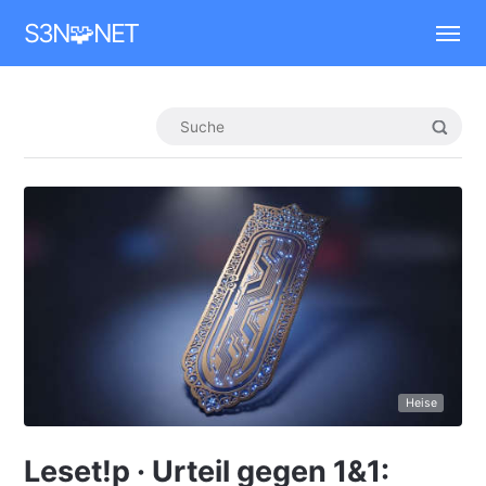
Mastodon
S3N🧩NET
Heise
Leset!p · Urteil gegen 1&1: