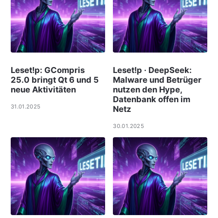
Leset!p: GCompris
Leset!p · DeepSeek:
25.0 bringt Qt 6 und 5
Malware und Betrüger
neue Aktivitäten
nutzen den Hype,
Datenbank offen im
31.01.2025
Netz
30.01.2025