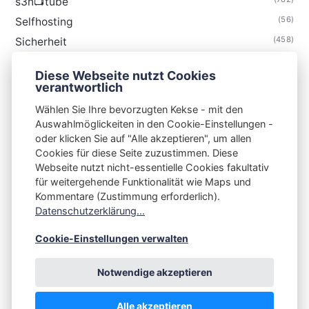
s3n📺tube
(56)
Selfhosting
(458)
Sicherheit
(34)
Technik
Diese Webseite nutzt Cookies
(48)
Thunderbird
verantwortlich
Wählen Sie Ihre bevorzugten Kekse - mit den
Auswahlmöglickeiten in den Cookie-Einstellungen -
oder klicken Sie auf "Alle akzeptieren", um allen
Cookies für diese Seite zuzustimmen. Diese
S3N🧩NET
Webseite nutzt nicht-essentielle Cookies fakultativ
für weitergehende Funktionalität wie Maps und
Integrating Open-Source Blog Network (iOSBN)
#
Kommentare (Zustimmung erforderlich).
Impressum
Kontakt
Datenschutzerklärung
Datenschutzerklärung...
Beschwerden
Planet Publii
Cookie-Einstellungen verwalten
Notwendige akzeptieren
Alle akzeptieren