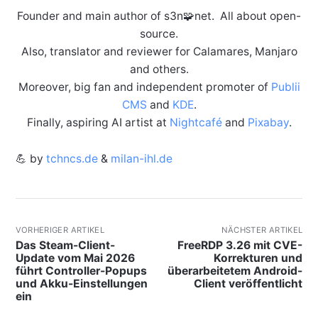
Founder and main author of s3n🧩net. All about open-
source.
Also, translator and reviewer for Calamares, Manjaro
and others.
Moreover, big fan and independent promoter of
Publii
CMS
and
KDE
.
Finally, aspiring AI artist at
Nightcafé
and
Pixabay
.
💪 by
tchncs.de
&
milan-ihl.de
VORHERIGER ARTIKEL
NÄCHSTER ARTIKEL
Das Steam-Client-
FreeRDP 3.26 mit CVE-
Update vom Mai 2026
Korrekturen und
führt Controller-Popups
überarbeitetem Android-
und Akku-Einstellungen
Client veröffentlicht
ein