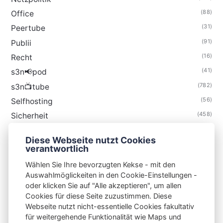
(88)
Office
(31)
Peertube
(91)
Publii
(16)
Recht
(41)
s3n📢pod
(782)
s3n📺tube
(56)
Selfhosting
(458)
Sicherheit
(34)
Technik
Diese Webseite nutzt Cookies
(48)
Thunderbird
verantwortlich
Wählen Sie Ihre bevorzugten Kekse - mit den
Auswahlmöglickeiten in den Cookie-Einstellungen -
oder klicken Sie auf "Alle akzeptieren", um allen
Cookies für diese Seite zuzustimmen. Diese
S3N🧩NET
Webseite nutzt nicht-essentielle Cookies fakultativ
für weitergehende Funktionalität wie Maps und