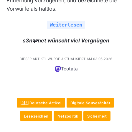
Entfernung vorzugehen, und bezeichnete die
Vorwürfe als haltlos.
Weiterlesen
s3n🧩net wünscht viel Vergnügen
DIESER ARTIKEL WURDE AKTUALISIERT AM 03.06.2026
Tootata
🇩🇪 Deutsche Artikel
Digitale Souveränität
Lesezeichen
Netzpolitik
Sicherheit