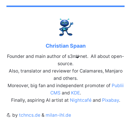
Christian Spaan
Founder and main author of s3n🧩net. All about open-
source.
Also, translator and reviewer for Calamares, Manjaro
and others.
Moreover, big fan and independent promoter of
Publii
CMS
and
KDE
.
Finally, aspiring AI artist at
Nightcafé
and
Pixabay
.
💪 by
tchncs.de
&
milan-ihl.de