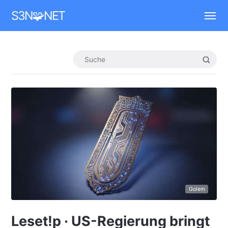
Mastodon
S3N🧩NET
Golem
Leset!p · US-Regierung bringt