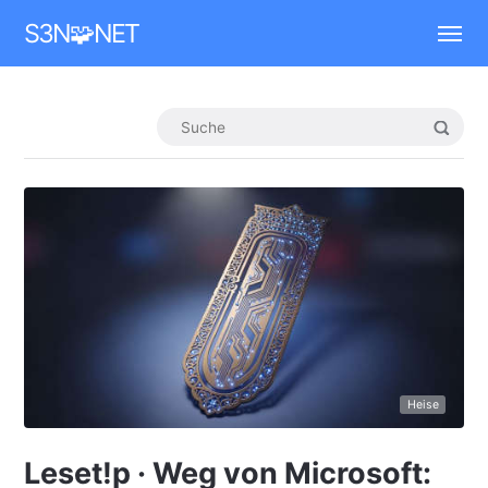
Mastodon
S3N🧩NET
Heise
Leset!p · Weg von Microsoft: