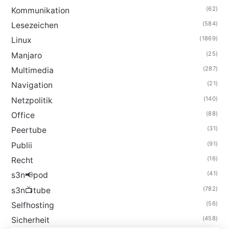
(62)
Kommunikation
(584)
Lesezeichen
(1869)
Linux
(25)
Manjaro
(287)
Multimedia
(21)
Navigation
(140)
Netzpolitik
(88)
Office
(31)
Peertube
(91)
Publii
(16)
Recht
(41)
s3n📢pod
(782)
s3n📺tube
(56)
Selfhosting
(458)
Sicherheit