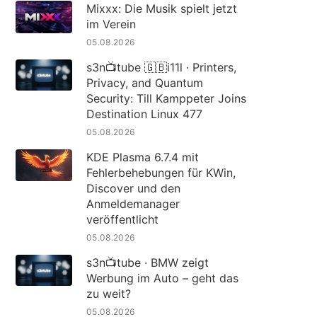
Mixxx: Die Musik spielt jetzt
im Verein
05.08.2026
s3n📺tube 🇬🇧i11l · Printers,
Privacy, and Quantum
Security: Till Kamppeter Joins
Destination Linux 477
05.08.2026
KDE Plasma 6.7.4 mit
Fehlerbehebungen für KWin,
Discover und den
Anmeldemanager
veröffentlicht
05.08.2026
s3n📺tube · BMW zeigt
Werbung im Auto – geht das
zu weit?
05.08.2026