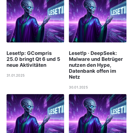
Leset!p: GCompris
Leset!p · DeepSeek:
25.0 bringt Qt 6 und 5
Malware und Betrüger
neue Aktivitäten
nutzen den Hype,
Datenbank offen im
31.01.2025
Netz
30.01.2025