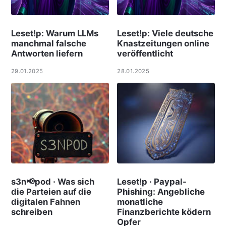
Leset!p: Warum LLMs
Leset!p: Viele deut­sche
manchmal falsche
Knast­zei­tungen online
Antworten liefern
ver­öf­f­ent­licht
29.01.2025
28.01.2025
s3n📢pod · Was sich
Leset!p · Paypal-
die Parteien auf die
Phishing: Angebliche
digitalen Fahnen
monatliche
schreiben
Finanzberichte ködern
Opfer